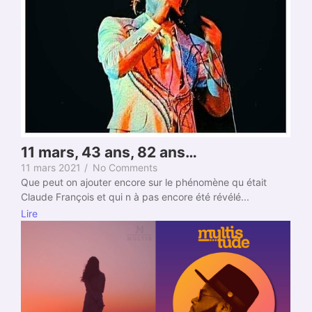
11 mars, 43 ans, 82 ans…
11 mars 2021
/
No Comments
Que peut on ajouter encore sur le phénomène qu était
Claude François et qui n à pas encore été révélé...
Lire