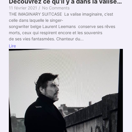
Découvrez ce qu’il y a dans la valise…
11 février 2021
/
No Comments
THE IMAGINARY SUITCASE La valise imaginaire, c’est
celle dans laquelle le singer-
songwriter belge Laurent Leemans conserve ses rêves
morts, ceux qui respirent encore et les souvenirs
de ses vies fantasmées. Chanteur du...
Lire