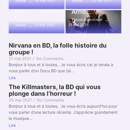
La série Vinyl,
24 mai 2021
23 mai 2021
Amélie
Amélie
Vivre avec
rock ‘n’ roll baby
Arno…
!
Fabian Braeckman
22 mai 2021
21 mai 2021
Amélie
Nirvana en BD, la folle histoire du
groupe !
21 mai 2021
/
No Comments
Bonjour à tous et à toutes, Je vous écris car je tenais à
vous parler d’un Docu BD que j’ai...
Lire
The Killmasters, la BD qui vous
plonge dans l’horreur !
20 mai 2021
/
No Comments
Bonjour à tous et à toutes, Je vous écris aujourd’hui pour
vous parler d’une lecture récente. J’apprécie grandement
la musique...
Lire