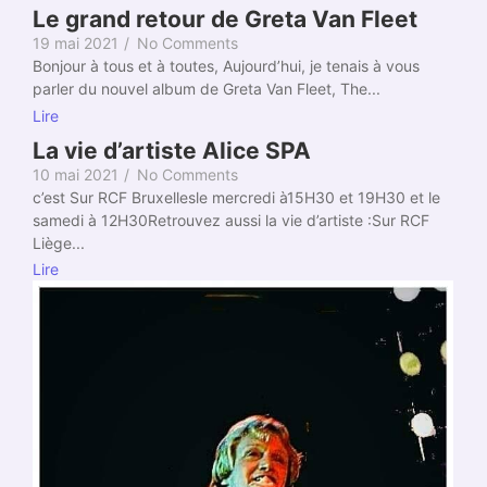
Le grand retour de Greta Van Fleet
19 mai 2021
/
No Comments
Bonjour à tous et à toutes, Aujourd’hui, je tenais à vous
parler du nouvel album de Greta Van Fleet, The...
Lire
La vie d’artiste Alice SPA
10 mai 2021
/
No Comments
c’est Sur RCF Bruxellesle mercredi à15H30 et 19H30 et le
samedi à 12H30Retrouvez aussi la vie d’artiste :Sur RCF
Liège...
Lire