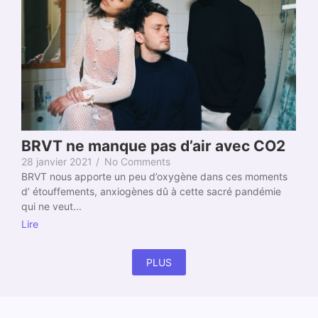
BRVT ne manque pas d’air avec CO2
28 janvier 2021
/
No Comments
BRVT nous apporte un peu d’oxygène dans ces moments
d’ étouffements, anxiogènes dû à cette sacré pandémie
qui ne veut...
Lire
PLUS