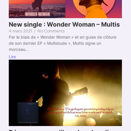
New single : Wonder Woman – Multis
4 mars 2021
/
No Comments
Par le biais de « Wonder Woman » et en guise de clôture
de son dernier EP « Multistude », Multis signe un
morceau...
Lire