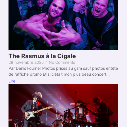
The Rasmus à la Cigale
29 novembre 2025
/
No Comments
Par Denis Fourrier Photos prises au gsm sauf photos entête
de l’affiche promo Et si c’était mon plus beau concert...
Lire