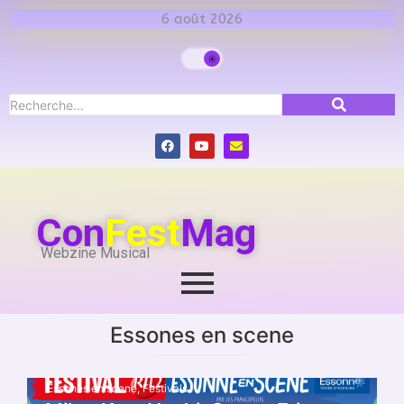
6 août 2026
Con
Fest
Mag
Webzine Musical
Essones en scene
Essones en scene
,
Festivals