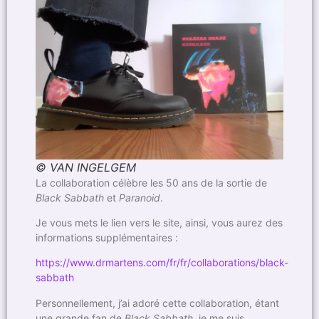
© VAN INGELGEM
La collaboration célèbre les 50 ans de la sortie de
Black Sabbath
et
Paranoid
.
Je vous mets le lien vers le site, ainsi, vous aurez des
informations supplémentaires :
https://www.drmartens.com/fr/fr/collaborations/black-
sabbath
Personnellement, j’ai adoré cette collaboration, étant
une grande fan de
Black Sabbath
, je me suis