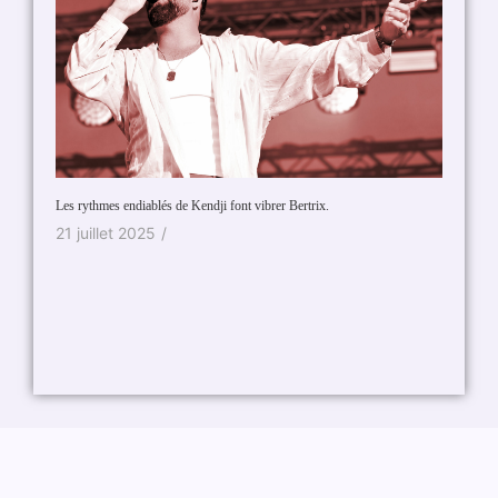
Les rythmes endiablés de Kendji font vibrer Bertrix.
Le rap b
21 juillet 2025
/
22 ao