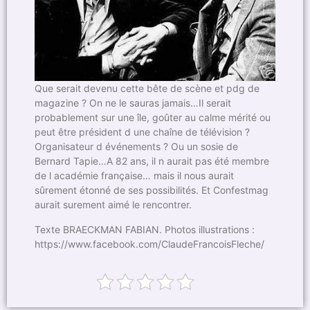
Que serait devenu cette bête de scène et pdg de
magazine ? On ne le sauras jamais…Il serait
probablement sur une île, goûter au calme mérité ou
peut être président d une chaîne de télévision ?
Organisateur d événements ? Ou un sosie de
Bernard Tapie…A 82 ans, il n aurait pas été membre
de l académie française… mais il nous aurait
sûrement étonné de ses possibilités. Et Confestmag
aurait surement aimé le rencontrer.
Texte BRAECKMAN FABIAN. Photos illustrations :
https://www.facebook.com/ClaudeFrancoisFleche/