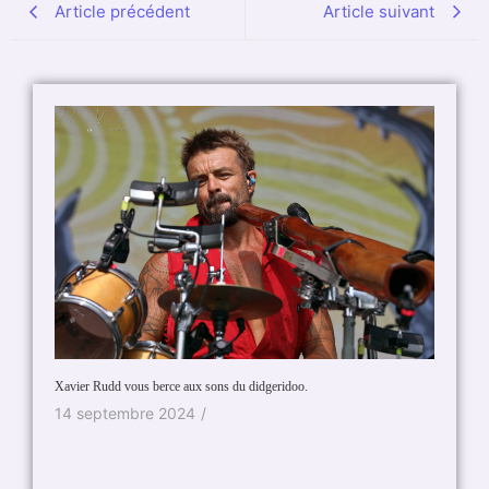
Article précédent
Article suivant
BARRY 
12 se
Xavier Rudd vous berce aux sons du didgeridoo.
14 septembre 2024
/