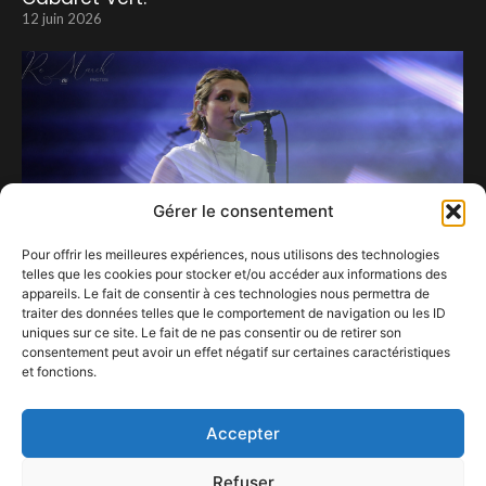
12 juin 2026
Gérer le consentement
Pour offrir les meilleures expériences, nous utilisons des technologies
telles que les cookies pour stocker et/ou accéder aux informations des
appareils. Le fait de consentir à ces technologies nous permettra de
traiter des données telles que le comportement de navigation ou les ID
uniques sur ce site. Le fait de ne pas consentir ou de retirer son
consentement peut avoir un effet négatif sur certaines caractéristiques
Les talents luxembourgeois prennent la
et fonctions.
lumière aux Francos de Esch/s/Alzette.
23 juin 2026
Accepter
Refuser