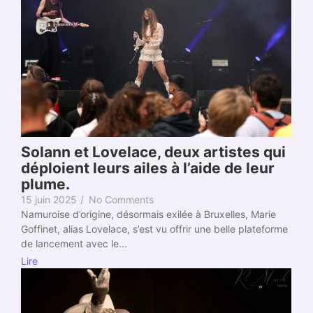
Solann et Lovelace, deux artistes qui
déploient leurs ailes à l’aide de leur
plume.
15 juin 2025
/
No Comments
Namuroise d’origine, désormais exilée à Bruxelles, Marie
Goffinet, alias Lovelace, s’est vu offrir une belle plateforme
de lancement avec le...
Lire