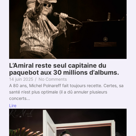
L’Amiral reste seul capitaine du
paquebot aux 30 millions d’albums.
14 juin 2025
/
No Comments
A 80 ans, Michel Polnareff fait toujours recette. Certes, sa
santé n’est plus optimale (il a dû annuler plusieurs
concerts...
Lire