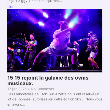
(Egil « Ziggy » Franzen) qui font...
Lire
15 15 rejoint la galaxie des ovnis
musicaux.
17 juin 2025
/
No Comments
Les Francofolies de Esch-Sur-Alzette nous ont réservé un
lot de (bonnes) surprises sur cette édition 2025. Nous vous
en avons...