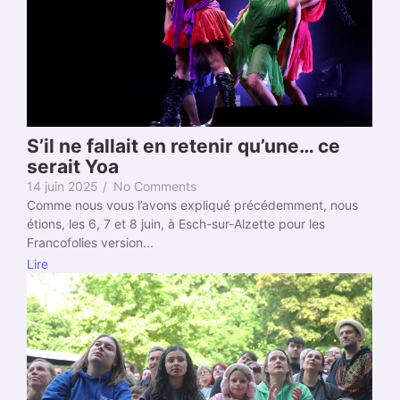
S’il ne fallait en retenir qu’une… ce
serait Yoa
14 juin 2025
/
No Comments
Comme nous vous l’avons expliqué précédemment, nous
étions, les 6, 7 et 8 juin, à Esch-sur-Alzette pour les
Francofolies version...
Lire