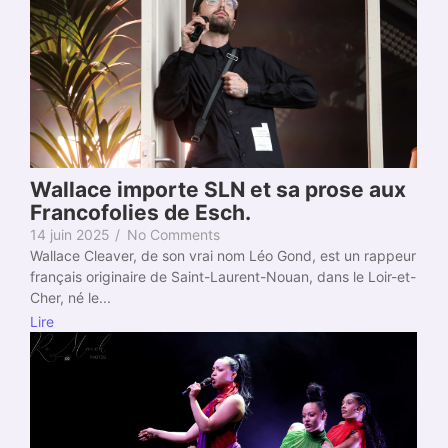
Wallace importe SLN et sa prose aux
Francofolies de Esch.
14 juin 2025
/
No Comments
Wallace Cleaver, de son vrai nom Léo Gond, est un rappeur
français originaire de Saint-Laurent-Nouan, dans le Loir-et-
Cher, né le...
Lire