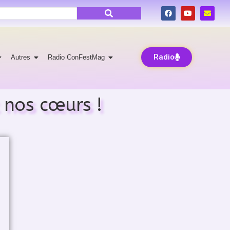
Radio
Autres
Radio ConFestMag
 nos cœurs !