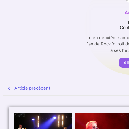
A
Con
Étudiante en deuxième ann
l'ISFSC. Fan de Rock 'n' roll 
à ses he
Al
Article précédent