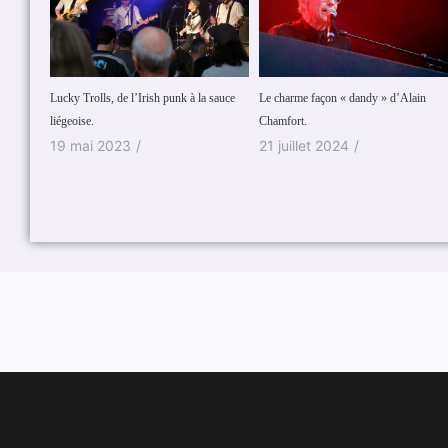
 sauce
Le charme façon « dandy » d’Alain
Des confins de l’Est aux Pogues, en
Chamfort.
passant par le royaume des Elfes…
21 juillet 2024
/
1 juin 2024
/