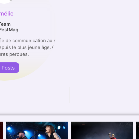
mélie
Team
FestMag
ée de communication au sein de
depuis le plus jeune âge. Guitariste
ures perdues.
l Posts