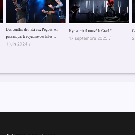
El
Kyo aurait-il trouvé le Graal ?
Cali, l’hydre à trois têtes (Partie 2)
1
17 septembre 2025
/
2 septembre 2022
/