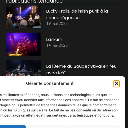
Publications tendance
Lucky Trolls, de l’Irish punk à la
sauce liégeoise.
19 mai 2023
Lankum
14 mai 2023
La 10ème du Baudet’Stival en feu
avec KYO
8 juillet 2023
Gérer le consentement
Médine au Festival « Solidarités »
les meilleures expériences, nous utilisons des technologies telles que les
 stocker et/ou accéder aux informations des appareils. Le fait de consentir
22 janvier 2024
ologies nous permettra de traiter des données telles que le comportement
n ou les ID uniques sur ce site. Le fait de ne pas consentir ou de retirer son
 peut avoir un effet négatif sur certaines caractéristiques et fonctions.