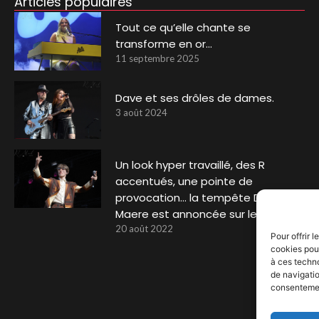
Articles populaires
Tout ce qu’elle chante se
transforme en or…
11 septembre 2025
Dave et ses drôles de dames.
3 août 2024
Un look hyper travaillé, des R
accentués, une pointe de
provocation… la tempête De
Maere est annoncée sur le site…
20 août 2022
Pour offrir 
cookies pour
à ces techn
de navigatio
consentement