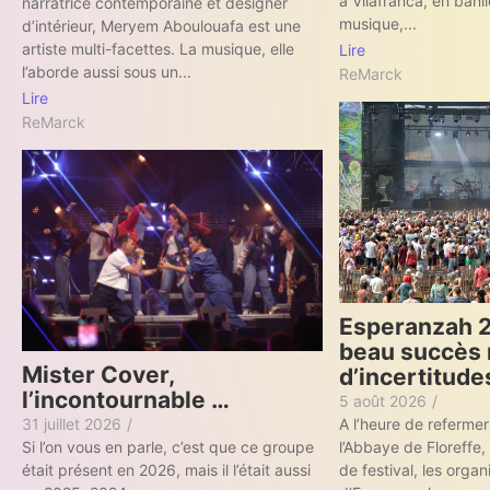
à Vilafranca, en banl
narratrice contemporaine et designer
musique,...
d’intérieur, Meryem Aboulouafa est une
artiste multi-facettes. La musique, elle
Lire
l’aborde aussi sous un...
ReMarck
Lire
ReMarck
Esperanzah 2
beau succès 
Mister Cover,
d’incertitude
l’incontournable …
5 août 2026
/
31 juillet 2026
/
A l’heure de refermer
Si l’on vous en parle, c’est que ce groupe
l’Abbaye de Floreffe,
était présent en 2026, mais il l’était aussi
de festival, les organ