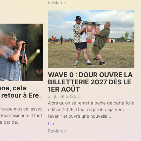
ReMarck
WAVE 0 : DOUR OUVRE LA
BILLETTERIE 2027 DÈS LE
ne, cela
1ER AOÛT
 retour à Ere.
31 juillet 2026
/
Alors qu’on se remet à peine de cette folle
groupe musical assez
édition 2026, Dour regarde déjà vers
tournaisienne. Il faut
l’avenir et ouvre une nouvelle...
e par de...
Lire
ReMarck