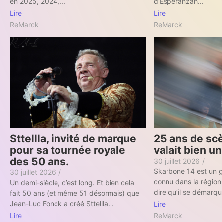
en 2025, 2024,...
d’Esperanzah...
Lire
Lire
ReMarck
ReMarck
25 ans de scè
Sttellla, invité de marque
valait bien un
pour sa tournée royale
des 50 ans.
30 juillet 2026
/
Skarbone 14 est un 
30 juillet 2026
/
connu dans la région 
Un demi-siècle, c’est long. Et bien cela
dire qu’il se démarqu
fait 50 ans (et même 51 désormais) que
Jean-Luc Fonck a créé Sttellla...
Lire
ReMarck
Lire