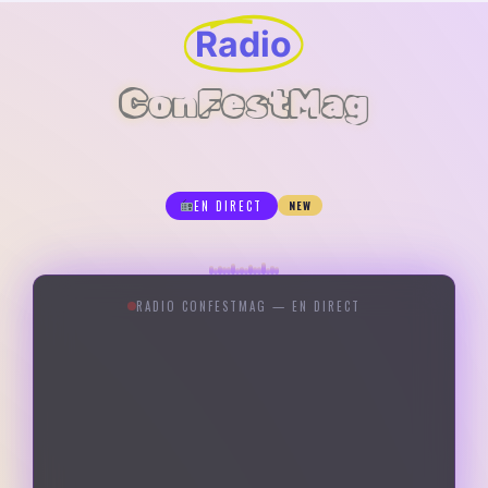
Radio
ConFestMag
EN DIRECT
NEW
RADIO CONFESTMAG — EN DIRECT