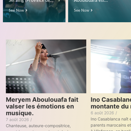
Seraing (Province de…
Aboulouafa est…
garçons,…
See Now
See Now
See Now
17
Ino Casablanca
Meryem Aboulouafa fait
montante du 
valser les émotions en
musique.
6 août 2026
/
Ino Casablanca naît
7 août 2026
/
parents marocains e
Chanteuse, auteure-compositrice,