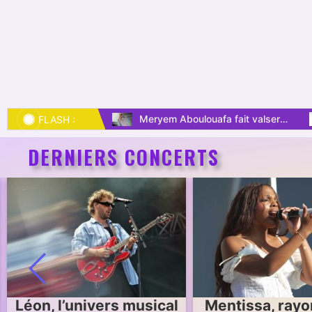
Meryem Aboulouafa fait valser les émotions en musique.
Ino Casablanca, l’étoile montante du rap.
FLASH :
DERNIERS CONCERTS
Mentissa, rayonnante
Fête de la M