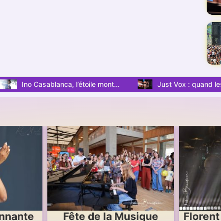
Just Vox : quand les voix se suffisent à elles-mêmes.
usique
Florent Pagny, le retour
Mari Fr