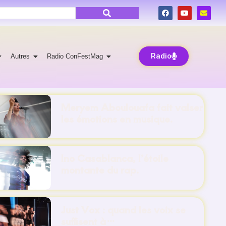
Radio
Autres
Radio ConFestMag
Meryem Aboulouafa fait valser
les émotions en musique.
Ino Casablanca, l’étoile
montante du rap.
Just Vox : quand les voix se
suffisent à…