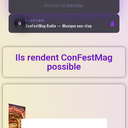
PROPULSÉ PAR
RADIOKING
À L'ANTENNE
ConFestMag Radio — Musique non-stop
Ils rendent ConFestMag
possible