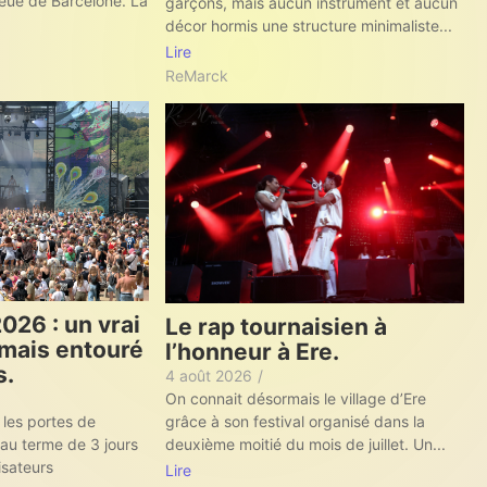
ieue de Barcelone. La
garçons, mais aucun instrument et aucun
décor hormis une structure minimaliste...
Lire
ReMarck
026 : un vrai
Le rap tournaisien à
mais entouré
l’honneur à Ere.
s.
4 août 2026
/
On connait désormais le village d’Ere
grâce à son festival organisé dans la
 les portes de
deuxième moitié du mois de juillet. Un...
 au terme de 3 jours
isateurs
Lire