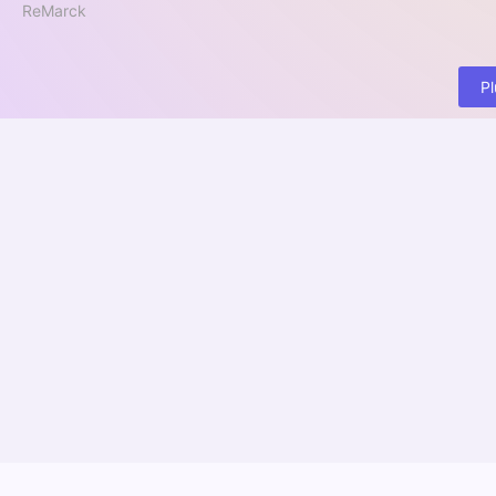
ReMarck
Pl