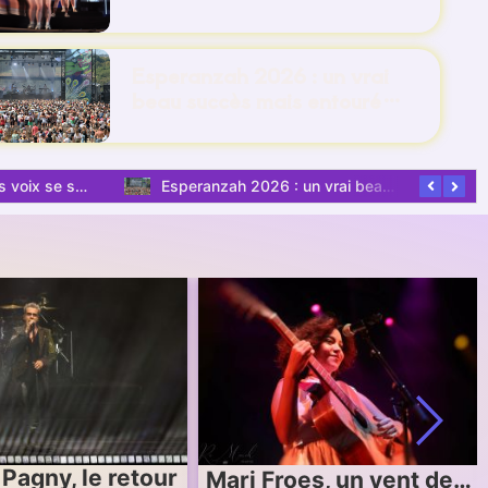
Esperanzah 2026 : un vrai
beau succès mais entouré…
Esperanzah 2026 : un vrai beau succès mais entouré d’incertitudes.
Le rap tournaisien à l’honneur à Ere.
Iliona : même sans
oes, un vent de…