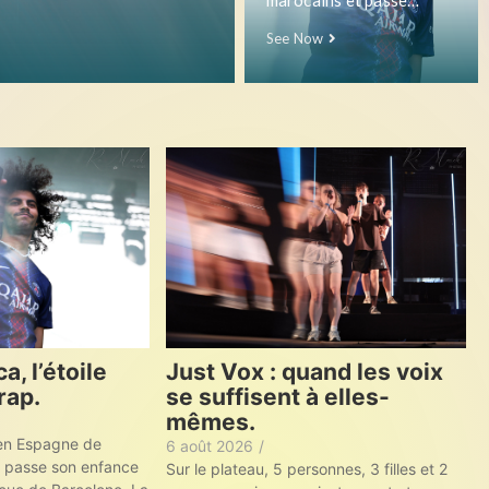
marocains et passe…
See Now
, l’étoile
Just Vox : quand les voix
rap.
se suffisent à elles-
mêmes.
 en Espagne de
6 août 2026
/
t passe son enfance
Sur le plateau, 5 personnes, 3 filles et 2