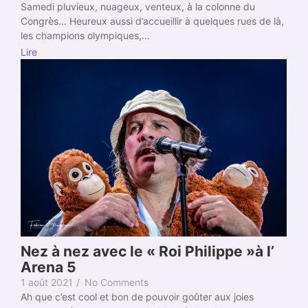
Samedi pluvieux, nuageux, venteux, à la colonne du
Congrès… Heureux aussi d’accueillir à quelques rues de là,
les champions olympiques,...
Lire
Nez à nez avec le « Roi Philippe »à l’
Arena 5
1 août 2021
/
No Comments
Ah que c’est cool et bon de pouvoir goûter aux joies