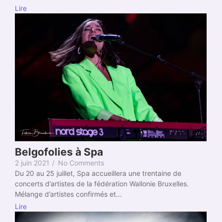
Lire
Belgofolies à Spa
2 juin 2021
/
No Comments
Du 20 au 25 juillet, Spa accueillera une trentaine de
concerts d’artistes de la fédération Wallonie Bruxelles.
Mélange d’artistes confirmés et...
Lire