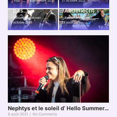
19 décembre 2021
31 octobre 2021
Yole
Ne rentrons
pluie sur
pas…
Anderlecht
Fabian Braeckman
Fabian Braeckman
5 octobre 2021
28 août 2021
Nephtys et le soleil d’ Hello Summer…
8 août 2021
/
No Comments