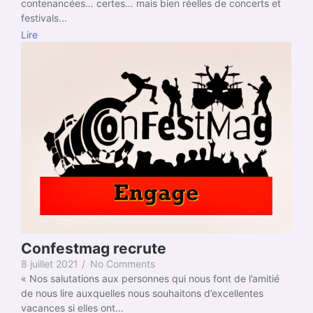
contenancées… certes… mais bien réelles de concerts et
festivals...
Lire
Confestmag recrute
8 juillet 2021
/
No Comments
« Nos salutations aux personnes qui nous font de l’amitié
de nous lire auxquelles nous souhaitons d’excellentes
vacances si elles ont...