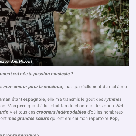
rez
par
Axel Happart
mment est née ta passion musicale ?
né
mon amour pour la musique
, mais j’ai réellement du mal à me
aman
étan
t espagnole
, elle m’a transmis le goût des
rythmes
sion. Mon
père
quant à lui, était fan de chanteurs tels que «
Nat
rtin
» et tous ces
crooners indémodables
d’où les nombreux
sont
mes grandes sœurs
qui ont enrichi mon répertoire
Pop,
a propre musique ?