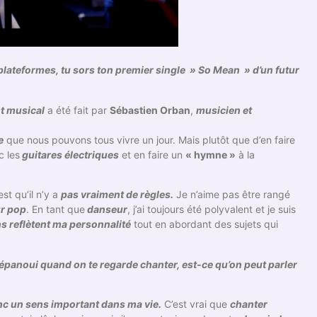
lateformes, tu sors ton premier single » So Mean » d’un futur
t musical
a été fait par
Sébastien Orban
,
musicien et
e
que nous pouvons tous vivre un jour. Mais plutôt que d’en faire
c les
guitares électriques
et en faire un
« hymne »
à la
st qu’il n’y a
pas vraiment de règles.
Je n’aime pas être rangé
r pop
. En tant que
danseur
, j’ai toujours été polyvalent et je suis
 reflètent ma personnalité
tout en abordant des sujets qui
s épanoui quand on te regarde chanter, est-ce qu’on peut parler
onc un sens important dans ma vie.
C’est vrai que
chanter