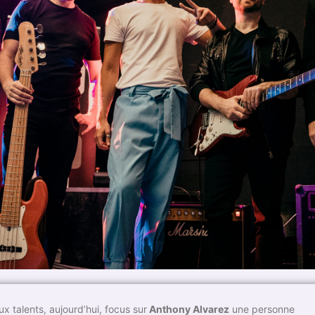
talents, aujourd’hui, focus sur
Anthony Alvarez
une personne