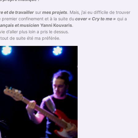
re et de travailler
sur
mes projets
. Mais, j’ai eu difficile de trouver
e premier confinement et à la suite du
cover « Cry to me »
qui a
rançais et musicien
Yanni Kouvaris
.
vie d’aller plus loin a pris le dessus.
 tout de suite été ma préférée.