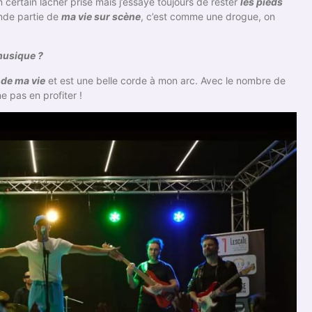
ertain lâcher prise mais j’essaye toujours de rester
les pieds
nde partie de
ma vie sur scène
, c’est comme une drogue, on
 musique ?
 de ma vie
et est une belle corde à mon arc. Avec le nombre de
 pas en profiter !