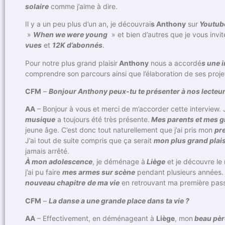
solaire
comme j’aime à dire.
Il y a un peu plus d’un an, je découvrai
s Anthony
sur
Youtub
»
When we were young
» et bien d’autres que je vous invit
vues
et
12K d’abonnés
.
Pour notre plus grand plaisir
Anthony
nous a accordé
s une 
comprendre son parcours ainsi que l’élaboration de ses projet
CFM
–
Bonjour Anthony peux-tu te présenter à nos lecteurs
AA
– Bonjour à vous et merci de m’accorder cette interview. J
musique
a toujours été très présente.
Mes parents et mes 
jeune âge. C’est donc tout naturellement que j’ai pris mon
pr
J’ai tout de suite compris que ça serait
mon plus grand plaisi
jamais arrêté.
À mon adolescence
, je déménage à
Liège
et je découvre le
j’ai pu faire
mes armes sur scène
pendant plusieurs années. 
nouveau chapitre
de ma vie
en retrouvant ma première pass
CFM
–
La danse a une grande place dans ta vie ?
AA
– Effectivement, en déménageant à
Liège
, mon
beau pèr