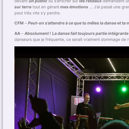
devant
un public
ou s’afficher sur
les réseaux
demandent un c
sur terre
tout en gérant
mes émotions
… J’ai passé une gra
peut très vite s’y perdre.
CFM
–
Peut-on s’attendre à ce que tu mêles la danse et ta
AA
–
Absolument !
La danse fait toujours partie intégrante
danseurs que je fréquente, ce serait vraiment dommage de ne