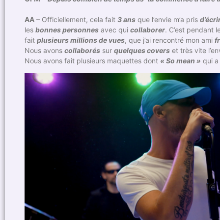
AA
– Officiellement, cela fait
3 ans
que l’envie m’a pris
d’écri
les
bonnes personnes
avec qui
collaborer
. C’est pendant l
fait
plusieurs millions de vues
, que j’ai rencontré mon ami
f
Nous avons
collaborés
sur
quelques covers
et très vite l’en
Nous avons fait plusieurs maquettes dont
« So mean »
qui a