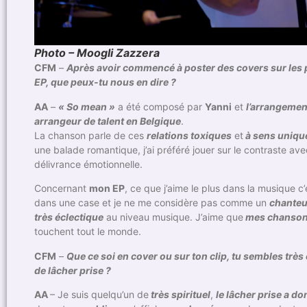
Photo – Moogli Zazzera
CFM
–
Après avoir commencé à poster des covers sur les p
EP, que peux-tu nous en dire ?
AA
–
« So mean »
a été composé par
Yanni
et
l’arrangemen
arrangeur de talent en Belgique
.
La chanson parle de ces
relations toxiques
et
à sens uniqu
une balade romantique, j’ai préféré jouer sur le contraste ave
délivrance émotionnelle.
Concernant
mon EP
, ce que j’aime le plus dans la musique c’e
dans une case et je ne me considère pas comme un
chanteu
très éclectique
au niveau musique. J’aime que
mes chansons
touchent tout le monde.
CFM
–
Que ce soi en cover ou sur ton clip, tu sembles trè
de lâcher prise ?
AA
– Je suis quelqu’un de
très spirituel
,
le lâcher prise a d