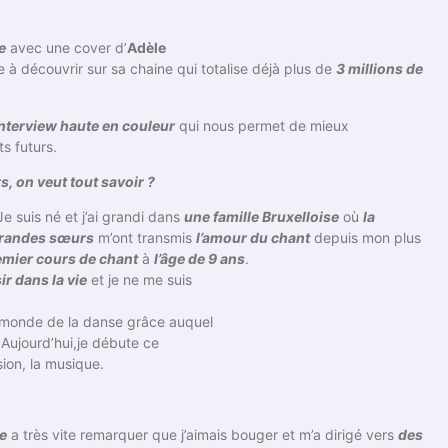
e
avec une cover d’
Adèle
e à découvrir sur sa chaine qui totalise déjà plus de
3 millions de
interview haute en couleur
qui nous permet de mieux
s futurs.
, on veut tout savoir ?
e suis né et j’ai grandi dans
une famille Bruxelloise
où
la
grandes sœurs
m’ont transmis
l’amour du chant
depuis mon plus
emier cours de chant
à
l’âge de 9 ans
.
r dans la vie
et je ne me suis
 monde de la danse grâce auquel
Aujourd’hui,je débute ce
ion, la musique.
e
a très vite remarquer que j’aimais bouger et m’a dirigé vers
des