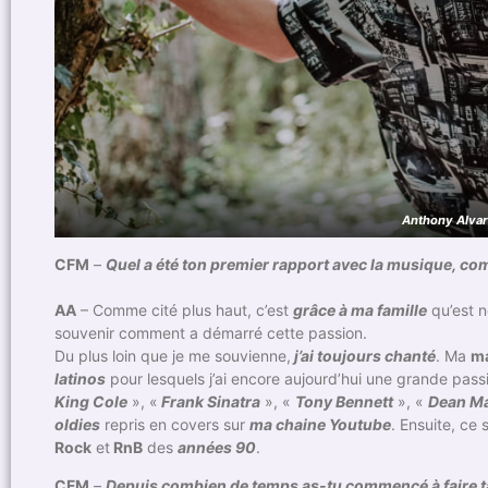
Anthony Alva
CFM
–
Quel a été ton premier rapport avec la musique, co
AA
– Comme cité plus haut, c’est
grâce à ma famille
qu’est 
souvenir comment a démarré cette passion.
Du plus loin que je me souvienne,
j’ai toujours chanté
. Ma
m
latinos
pour lesquels j’ai encore aujourd’hui une grande pas
King Cole
», «
Frank Sinatra
», «
Tony Bennett
», «
Dean Ma
oldies
repris en covers sur
ma chaine Youtube
. Ensuite, ce 
Rock
et
RnB
des
années 90
.
CFM
–
Depuis combien de temps as-tu commencé à faire t