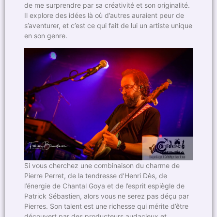
de me surprendre par sa créativité et son originalité.
Il explore des idées là où d’autres auraient peur de
s’aventurer, et c’est ce qui fait de lui un artiste unique
en son genre.
Si vous cherchez une combinaison du charme de
Pierre Perret, de la tendresse d’Henri Dès, de
l’énergie de Chantal Goya et de l’esprit espiègle de
Patrick Sébastien, alors vous ne serez pas déçu par
Pierres. Son talent est une richesse qui mérite d’être
découvert par des producteurs audacieux et