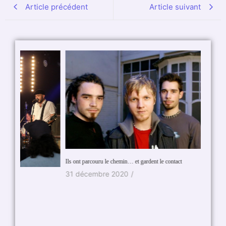
Article précédent
Article suivant
Ils ont parcouru le chemin… et gardent le contact
31 décembre 2020
/
Inc’Rock
1 mai