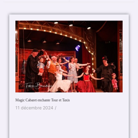
Magic Cabaret enchante Tour et Taxis
2027 pou
11 décembre 2024
/
22 jui