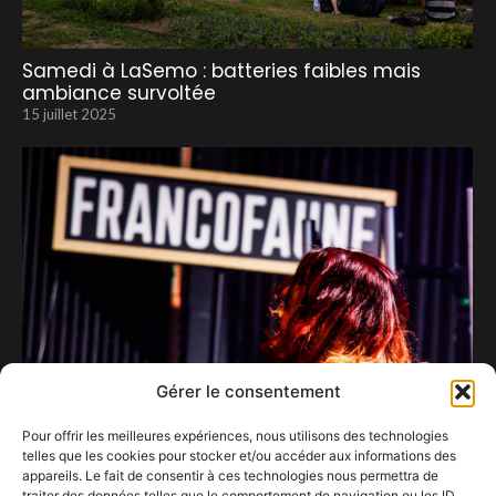
Samedi à LaSemo : batteries faibles mais
ambiance survoltée
15 juillet 2025
Gérer le consentement
Pour offrir les meilleures expériences, nous utilisons des technologies
telles que les cookies pour stocker et/ou accéder aux informations des
La 11ème édition du festival Francofaune …
appareils. Le fait de consentir à ces technologies nous permettra de
3 octobre 2024
traiter des données telles que le comportement de navigation ou les ID