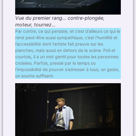
Vue du premier rang… contre-plongée,
moteur, tournez…
Par contre, ce qui persiste, et c’est d’ailleurs ce qui le
rend peut-être aussi sympathique, c’est l’humilité et
l’accessibilité dont l’artiste fait preuve sur les
planches, mais aussi en dehors de la scène. Poli et
courtois, il a un mot gentil pour toutes les personnes
croisées. Parfois, pressé par le temps ou
l’impossibilité de pouvoir s’adresser à tous, un geste,
un sourire suffisent.