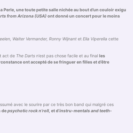
a Perle, une toute petite salle nichée au bout d’un couloir exigu
rts from Arizona (USA)
ont donné un concert pour le moins
elen, Walter Vermander, Ronny Wijnant
et
Ella Viperella
cette
rt act de
The Darts
n’est pas chose facile et au final
les
rconstance ont accepté de se fringuer en filles et d’être
 assumé avec le sourire par ce très bon band qui malgré ces
n de
psychotic rock n’roll,
et d’
instru-mentals and teeth-