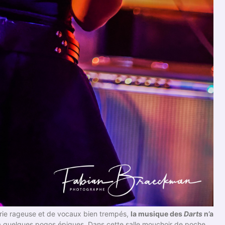
erie rageuse et de vocaux bien trempés,
la musique des
Darts
n’a
à quelques pogos épiques. Dans cette salle mouchoir de poche,