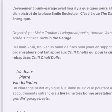
L’évènement punk-garage avait lieu il y a quelques jours à l
d’un bistrot de la place Emile Bockstael. C’est là que
The Da
énergique.
Organisé par
Make Trouble / Livingdeadpunks, Herman Verbe
soirée s’intitulait
Girls in the Garage
.
Oui mais voilà, trouver un band de filles pour jouer en suppo
organisateurs ont fait appel aux
Chiff Chaffs
qui pour la ci
rebaptisés
Chiff Chaff Dolls
.
(c) Jean-
Pierre
Vanderlinden
Un challenge plutôt atypique à la limite du ridicule pourtant
accoutrements outranciers
a livré une très bonne prestatio
grindin’ garage beats
.