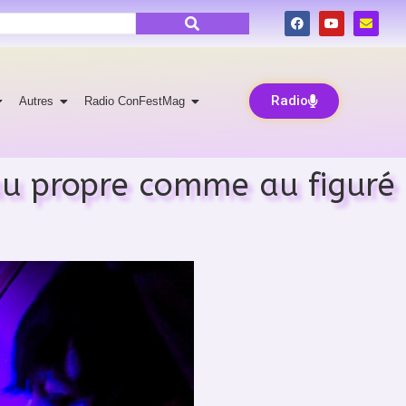
Radio
Autres
Radio ConFestMag
 au propre comme au figuré