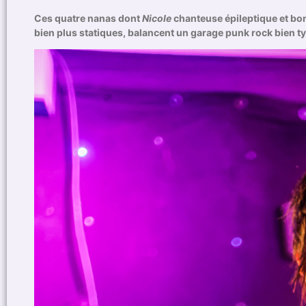
Ces quatre nanas dont
Nicole
chanteuse épileptique et bondi
bien plus statiques, balancent un garage punk rock bien typ