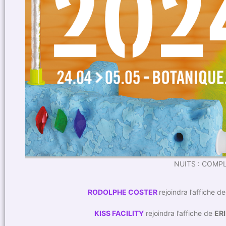
NUITS : COMP
RODOLPHE COSTER
rejoindra l’affiche d
KISS FACILITY
rejoindra l’affiche de
ER