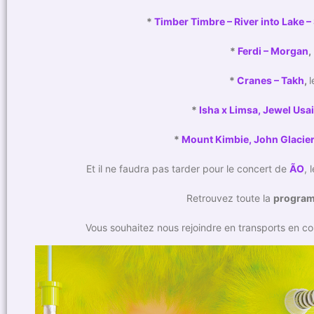
*
Timber Timbre – River into Lake –
*
Ferdi – Morgan
,
*
Cranes – Takh
,
l
*
Isha x Limsa, Jewel Usai
*
Mount Kimbie, John Glacier
Et il ne faudra pas tarder pour le concert de
ÃO
, 
Retrouvez toute la
program
Vous souhaitez nous rejoindre en transports en com