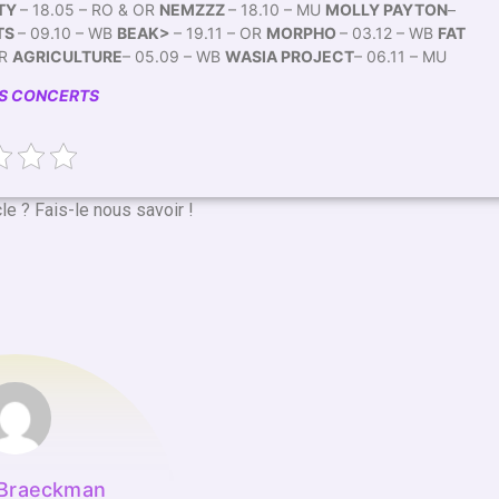
RTY
– 18.05 – RO & OR
NEMZZZ
– 18.10 – MU
MOLLY PAYTON
–
TS
– 09.10 – WB
BEAK>
– 19.11 – OR
MORPHO
– 03.12 – WB
FAT
OR
AGRICULTURE
– 05.09 – WB
WASIA PROJECT
– 06.11 – MU
ES CONCERTS
cle ? Fais-le nous savoir !
 Braeckman