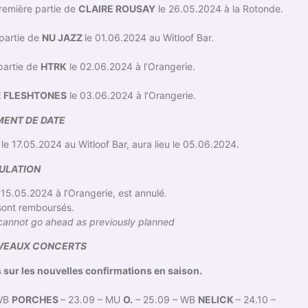
première partie de
CLAIRE ROUSAY
le 26.05.2024 à la Rotonde.
 partie de
NU JAZZ
le 01.06.2024 au Witloof Bar.
partie de
HTRK
le 02.06.2024 à l’Orangerie.
E FLESHTONES
le 03.06.2024 à l’Orangerie.
ENT DE DATE
 le 17.05.2024 au Witloof Bar, aura lieu le 05.06.2024.
ULATION
15.05.2024 à l’Orangerie, est annulé.
 sont remboursés.
w cannot go ahead as previously planned
UVEAUX CONCERTS
s sur les nouvelles confirmations en saison.
 WB
PORCHES
– 23.09 – MU
O.
– 25.09 – WB
NELICK
– 24.10 –