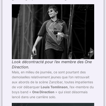
Look décontracté pour l’ex membre des One
Direction.
Mais, en milieu de journée, ce sont pourtant des
demoiselles relativement jeunes que l’on retrouvait
aux abords de la scène Zanzibar, toutes impatientes
de voir débarquer
Louis Tomlinson
, l’ex-membre du
boys band «
One Direction
» qui s’est désormais
lancé dans une carrière solo.