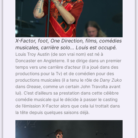
X-Factor, foot, One Direction, films, comédies
musicales, carrière solo… Louis est occupé.
Louis Troy Austin (de son vrai nom) est né à
Doncaster en Angleterre. Il se dirige dans un premier
temps vers une carrière d’acteur (il a joué dans des
productions pour la Tv) et de comédien pour des
productions musicales (il a tenu le rôle de
Dany Zuko
dans
Grease
, comme un certain John Travolta avant
lui). C’est d’ailleurs sa prestation dans cette célèbre
comédie musicale qui le décide à passer le casting
de l’émission X-Factor alors que cela lui trottait dans
la tête depuis quelques saisons déjà.