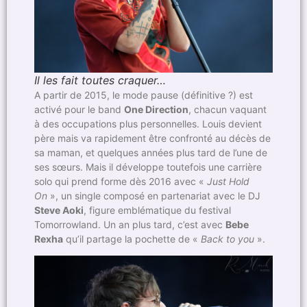
Il les fait toutes craquer…
A partir de 2015, le mode pause (définitive ?) est
activé pour le band
One Direction
, chacun vaquant
à des occupations plus personnelles. Louis devient
père mais va rapidement être confronté au décès de
sa maman, et quelques années plus tard de l’une de
ses sœurs. Mais il développe toutefois une carrière
solo qui prend forme dès 2016 avec «
Just Hold
On
», un single composé en partenariat avec le DJ
Steve Aoki
, figure emblématique du festival
Tomorrowland. Un an plus tard, c’est avec
Bebe
Rexha
qu’il partage la pochette de «
Back to you
».