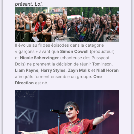
présent. Lol.
Il évolue au fil des épisodes dans la catégorie
« garçons » avant que
Simon Cowell
(producteur)
et
Nicole Scherzinger
(chanteuse des Pussycat
Dolls) ne prennent la décision de réunir Tomlinson,
Liam Payne
,
Harry Styles
,
Zayn Malik
et
Niall Horan
afin qu’ils forment ensemble un groupe.
One
Direction
est né.