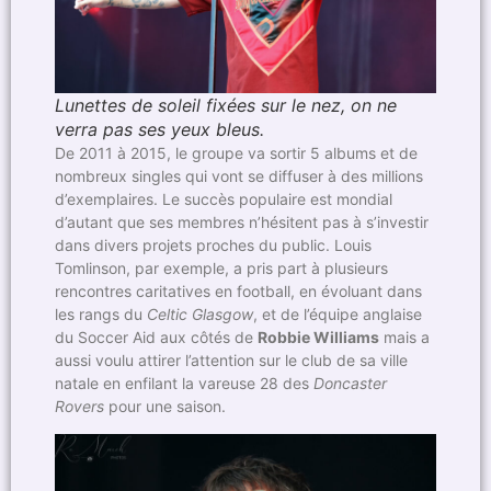
Lunettes de soleil fixées sur le nez, on ne
verra pas ses yeux bleus.
De 2011 à 2015, le groupe va sortir 5 albums et de
nombreux singles qui vont se diffuser à des millions
d’exemplaires. Le succès populaire est mondial
d’autant que ses membres n’hésitent pas à s’investir
dans divers projets proches du public. Louis
Tomlinson, par exemple, a pris part à plusieurs
rencontres caritatives en football, en évoluant dans
les rangs du
Celtic Glasgow
, et de l’équipe anglaise
du Soccer Aid aux côtés de
Robbie Williams
mais a
aussi voulu attirer l’attention sur le club de sa ville
natale en enfilant la vareuse 28 des
Doncaster
Rovers
pour une saison.