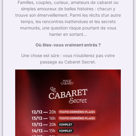
Familles, couples, curieux, amateurs de cabaret ou
simples amoureux de belles histoires : chacun y
trouve son émerveillement. Parmi les récits d’un autre
temps, les rencontres inattendues et les secrets
murmurés, une question risque pourtant de vous
hanter en sortant…
Où êtes-vous vraiment entrés ?
Une chose est sûre : vous n’oublierez pas votre
passage au Cabaret Secret.