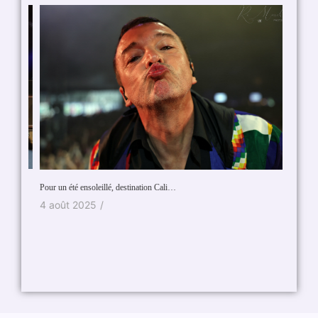
Jasper S
7 mai
Pour un été ensoleillé, destination Cali…
4 août 2025
/