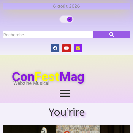
6 août 2026
Con
Fest
Mag
Webzine Musical
You’rire