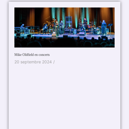
Mike Oldfield en concerts
20 septembre 2024
/
Santa à 
Salé”
29 oc