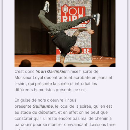
C’est donc
Youri Garfinkiel
himself, sorte de
Monsieur Loyal décontracté et acrobate en jeans et
t-shirt, qui présente la soirée et introduit les
différents humoristes présents ce soir.
En guise de hors d’oeuvre il nous
présente
Guillaume
, le local de la soirée, qui en est
au stade du débutant, et en effet on ne peut que
constater qu’il lui reste encore pas mal de chemin à
parcourir pour se montrer convaincant. Laissons faire