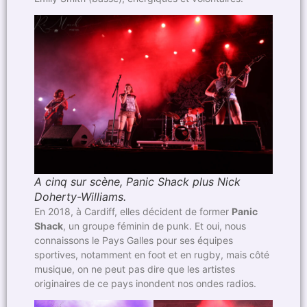
A cinq sur scène, Panic Shack plus Nick
Doherty-Williams.
En 2018, à Cardiff, elles décident de former
Panic
Shack
, un groupe féminin de punk. Et oui, nous
connaissons le Pays Galles pour ses équipes
sportives, notamment en foot et en rugby, mais côté
musique, on ne peut pas dire que les artistes
originaires de ce pays inondent nos ondes radios.