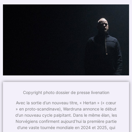
Copyright photo dossier de presse livenation
Avec la sortie d’un nouveau titre, « Hertan » (« cœur
» en proto-scandinave), Wardruna annonce le début
d’un nouveau cycle palpitant. Dans le même élan, les
Norvégiens confirment aujourd’hui la première partie
d’une vaste tournée mondiale en 2024 et 2025, qui