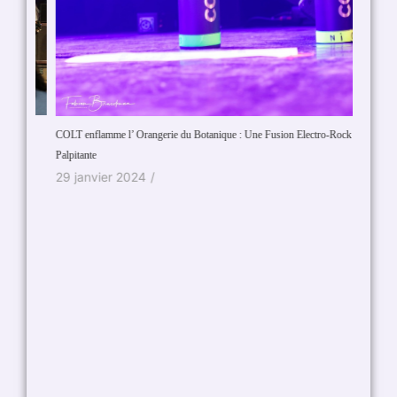
COLT enflamme l’ Orangerie du Botanique : Une Fusion Electro-Rock
Une soi
Palpitante
9 avri
29 janvier 2024
/