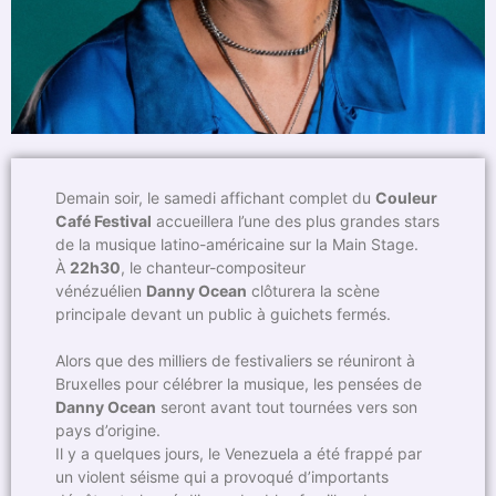
Demain soir, le samedi affichant complet du
Couleur
Café Festival
accueillera l’une des plus grandes stars
de la musique latino-américaine sur la Main Stage.
À
22h30
, le chanteur-compositeur
vénézuélien
Danny Ocean
clôturera la scène
principale devant un public à guichets fermés.
Alors que des milliers de festivaliers se réuniront à
Bruxelles pour célébrer la musique, les pensées de
Danny Ocean
seront avant tout tournées vers son
pays d’origine.
Il y a quelques jours, le Venezuela a été frappé par
un violent séisme qui a provoqué d’importants