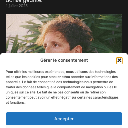
danse géante.
1 juillet 2023
Gérer le consentement
Pour offrir les meilleures expériences, nous utilisons des technologies
telles que les cookies pour stocker et/ou accéder aux informations des
appareils. Le fait de consentir à ces technologies nous permettra de
Christian Löffler à la Madeleine
traiter des données telles que le comportement de navigation ou les ID
4 avril 2024
uniques sur ce site. Le fait de ne pas consentir ou de retirer son
consentement peut avoir un effet négatif sur certaines caractéristiques
et fonctions.
Pourquoi Confestmag est là…
8 novembre 2020
Accepter