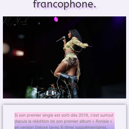
francophone.
Si son premier single est sorti dès 2019, c’est surtout
depuis la réédition de son premier album «
Ronisia
»
en version Deluxe (avec 6 titres supplémentaires,