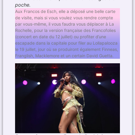
poche.
Aux Francos de Esch, elle a déposé une belle carte
de visite, mais si vous voulez vous rendre compte
par vous-même, il vous faudra vous déplacer à La
Rochelle, pour la version française des Francofolies
(concert en date du 12 juillet) ou profiter d’une
escapade dans la capitale pour filer au Lollapalooza
le 19 juillet, jour où se produiront également Finneas,
Franglish, Macklemore et un certain David Guetta.