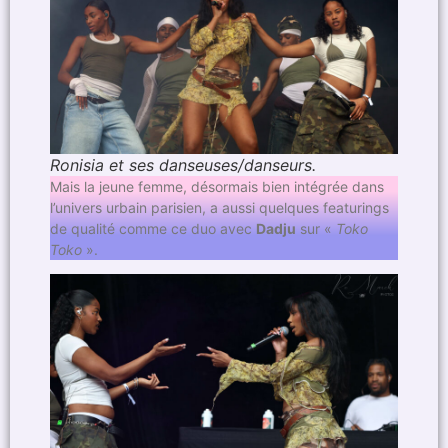
Ronisia et ses danseuses/danseurs.
Mais la jeune femme, désormais bien intégrée dans
l’univers urbain parisien, a aussi quelques featurings
de qualité comme ce duo avec
Dadju
sur «
Toko
Toko
».