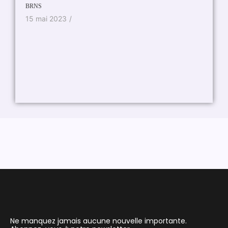
Ce n’éta
BRNS
7 sep
15 mai 2023
/
Ne manquez jamais aucune nouvelle importante.