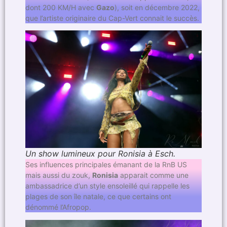
dont 200 KM/H avec
Gazo
), soit en décembre 2022,
que l’artiste originaire du Cap-Vert connait le succès.
Un show lumineux pour Ronisia à Esch.
Ses influences principales émanant de la RnB US
mais aussi du zouk,
Ronisia
apparait comme une
ambassadrice d’un style ensoleillé qui rappelle les
plages de son île natale, ce que certains ont
dénommé l’Afropop.