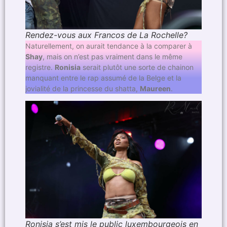
Rendez-vous aux Francos de La Rochelle?
Naturellement, on aurait tendance à la comparer à
Shay
, mais on n’est pas vraiment dans le même
registre.
Ronisia
serait plutôt une sorte de chainon
manquant entre le rap assumé de la Belge et la
jovialité de la princesse du shatta,
Maureen
.
Ronisia s’est mis le public luxembourgeois en