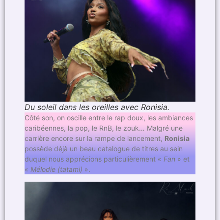
Du soleil dans les oreilles avec Ronisia.
Côté son, on oscille entre le rap doux, les ambiances
caribéennes, la pop, le RnB, le zouk… Malgré une
carrière encore sur la rampe de lancement,
Ronisia
possède déjà un beau catalogue de titres au sein
duquel nous apprécions particulièrement «
Fan
» et
«
Mélodie (tatami)
».