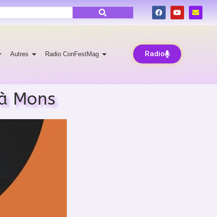
Radio
Autres
Radio ConFestMag
 à Mons