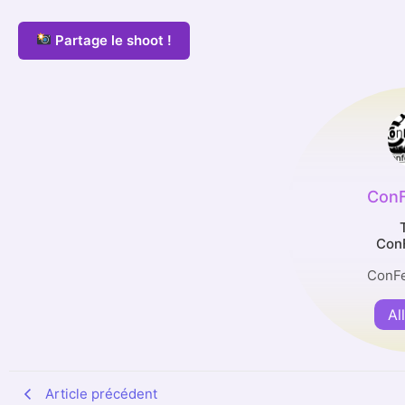
Partage le shoot !
Con
Con
ConF
Al
Article précédent