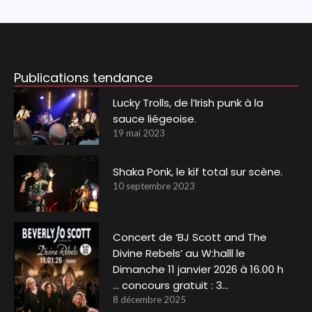
Publications tendance
Lucky Trolls, de l’Irish punk à la
sauce liégeoise.
19 mai 2023
Shaka Ponk, le kif total sur scène.
10 septembre 2023
Concert de ‘BJ Scott and The
Divine Rebels’ au W:halll le
Dimanche 11 janvier 2026 à 16.00 h
… concours gratuit : 3…
8 décembre 2025