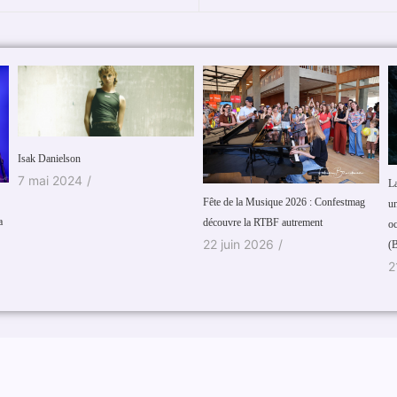
Isak Danielson
7 mai 2024
/
La
Fête de la Musique 2026 : Confestmag
un
a
découvre la RTBF autrement
oc
22 juin 2026
/
(B
2