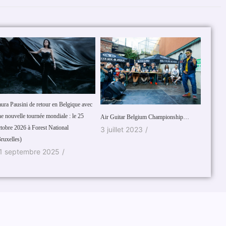
ura Pausini de retour en Belgique avec
e nouvelle tournée mondiale : le 25
Air Guitar Belgium Championship…
Julien D
tobre 2026 à Forest National
3 juillet 2023
/
28 se
ruxelles)
1 septembre 2025
/