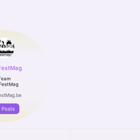
FestMag
Team
FestMag
estMag.be
l Posts