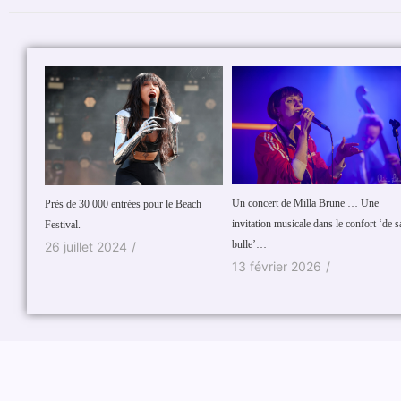
Un concert de Milla Brune … Une
 sauce
Près de 30 000 entrées pour le Beach
invitation musicale dans le confort ‘de s
Festival.
bulle’…
26 juillet 2024
/
13 février 2026
/