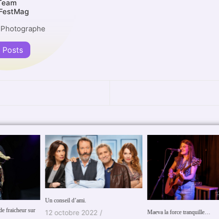
Team
FestMag
 Photographe
l Posts
Un conseil d’ami.
Le
12 octobre 2022
/
Maeva la force tranquille…