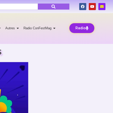
Radio
Autres
Radio ConFestMag
s