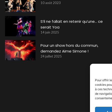
10 août 2023
S’il ne fallait en retenir qu’une… ce
serait Yoa
14 juin 2025
Pour un show hors du commun,
demandez Aime Simone !
24 juillet 2025
Pour offrir 
cookies pour
à ces techn
de navigatio
consentement