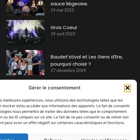
sauce liégeoise.
19 mai 2023
Gros Coeur
29 avril 2023
Baudet’stival et Les Gens d’Ere,
pourquoi choisir ?
27 décembre 2024
The Jackets, la preuve évidente
Gérer le consentement
que le garage rock from
les meilleures expériences, nous utilisons des technologies telles que les
Switzerland n’a rien à envier à
 stocker et/ou accéder aux informations des appareils. Le fait de consentir
personne !
ologies nous permettra de traiter des données telles que le comportement
4 octobre 2023
n ou les ID uniques sur ce site. Le fait de ne pas consentir ou de retirer son
 peut avoir un effet négatif sur certaines caractéristiques et fonctions.