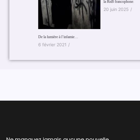
la RnB francophone.
20 juin 2025
/
De la lumière à l’infamie…
6 février 2021
/
Ne manquez jamais aucune nouvelle