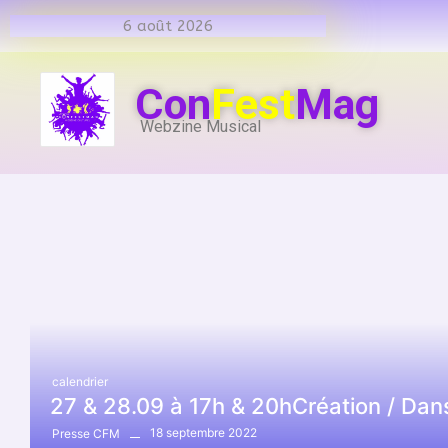
6 août 2026
Con
Fest
Mag
Webzine Musical
calendrier
27 & 28.09 à 17h & 20hCréation / Dans
18 septembre 2022
Presse CFM