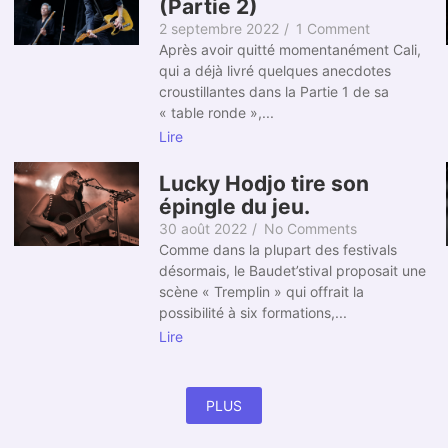
(Partie 2)
2 septembre 2022
/
1 Comment
Après avoir quitté momentanément Cali,
qui a déjà livré quelques anecdotes
croustillantes dans la Partie 1 de sa
« table ronde »,...
Lire
Lucky Hodjo tire son
épingle du jeu.
30 août 2022
/
No Comments
Comme dans la plupart des festivals
désormais, le Baudet’stival proposait une
scène « Tremplin » qui offrait la
possibilité à six formations,...
Lire
PLUS