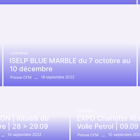
calendrier
ISELP BLUE MARBLE du 7 octobre au
10 décembre
18 septembre 2022
Presse CFM
calendrier
ON | Rituels du
EXPO Charlotte Ab
re | 28 > 29.09
Volle Petrol | 09.09
10 septembre 2022
10 septembre 202
Presse CFM