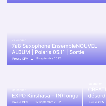
calendrier
7à8 Saxophone EnsembleNOUVEL
ALBUM | Polaris 05.11 | Sortie
18 septembre 2022
Presse CFM
calendrier
CREATI
calendrier
EXPO Kinshasa – (N)Tonga
désord
12 septembre 2022
Presse CFM
Presse CFM