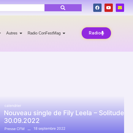
Radio
Autres
Radio ConFestMag
calendrier
Nouveau single de Fily Leela – Solitude
30.09.2022
18 septembre 2022
Presse CFM