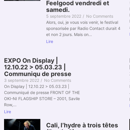
Feelgood vendredi et
samedi.
5 septembre 2022
/
No Comments
Alors, oui, je vous vois venir, le festival
sponsorisée par Radio Contact durait 4
et non 2 jours. Mais on...
Lire
EXPO On Display |
12.10.22 > 05.03.23 |
Communiqu de presse
3 septembre 2022
/
No Comments
On Display | 12.10.22 > 05.03.23 |
Communiqué de presse FRONT OF THE
OKI-NI FLAGSHIP STORE – 2001, Savile
Row,...
Lire
Cali, l’hydre à trois têtes