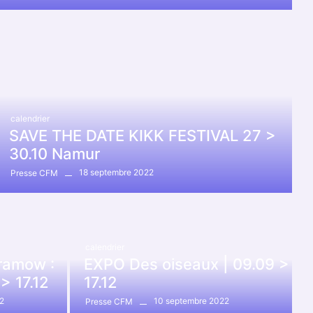
calendrier
SAVE THE DATE KIKK FESTIVAL 27 >
30.10 Namur
18 septembre 2022
Presse CFM
calendrier
ramow :
EXPO Des oiseaux | 09.09 >
 > 17.12
17.12
2
10 septembre 2022
Presse CFM