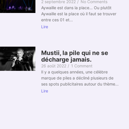
2 septembre 2022
/
No Comments
Aywaille est dans la place… Ou plutôt
Aywaille est la place où il faut se trouver
entre ces 01 et...
Lire
Mustii, la pile qui ne se
décharge jamais.
26 août 2022
/
1 Comment
Il y a quelques années, une célèbre
marque de piles a décliné plusieurs de
ses spots publicitaires autour du thème...
Lire