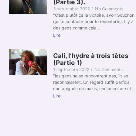
(Partie 3).
3 septembre 2022
/
No Comments
"C’est plutôt ça la victoire, avoir Souchon
qui te contacte pour te réconforter. Il y a
des gens comme cela...
Lire
Cali, l’hydre à trois têtes
(Partie 1)
1 septembre 2022
/
No Comments
"les gens ne se rencontrent pas, ils se
reconnaissent. Un regard suffit parfois,
une poignée de mains, une accolade et...
Lire