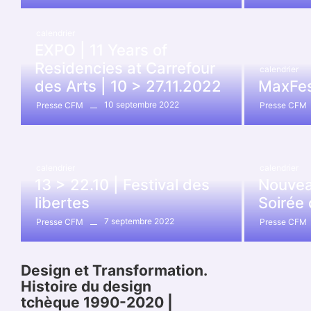
calendrier
EXPO | 11 Years of
Residencies at Carrefour
calendrier
des Arts | 10 > 27.11.2022
MaxFest
10 septembre 2022
Presse CFM
Presse CFM
calendrier
calendrier
13 > 22.10 | Festival des
Nouvea
libertes
Soirée
7 septembre 2022
Presse CFM
Presse CFM
Design et Transformation.
Histoire du design
tchèque 1990-2020 |