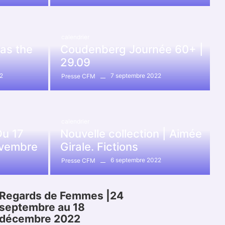
calendrier
as the
Coudenberg Journée 60+ |
29.09
2
7 septembre 2022
Presse CFM
calendrier
Du 17
Nouvelle collection | Aimée
ovembre
Girale. Fictions
6 septembre 2022
Presse CFM
Regards de Femmes |24
septembre au 18
décembre 2022