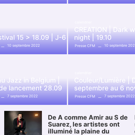
calendrier
CREATION | Dark w
ival 15 > 18.09 | J-6
night | 19.10
10 septembre 2022
10 septembre 202
Presse CFM
calendrier
u Jazz in Belgium |
Couleur/Lumière | 
 de lancement 28.09
septembre au 6 n
7 septembre 2022
7 septembre 2022
Presse CFM
De A comme Amir au S de
Suarez, les artistes ont
illuminé la plaine du