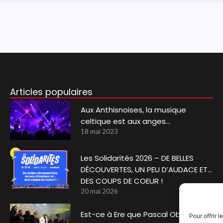
Articles populaires
Aux Anthisnoises, la musique
celtique est aux anges…
18 mai 2023
Les Solidarités 2026 – DE BELLES
DÉCOUVERTES, UN PEU D’AUDACE ET…
DES COUPS DE COEUR !
20 mai 2026
Est-ce à Ere que Pascal Obispo a
Pour offrir 