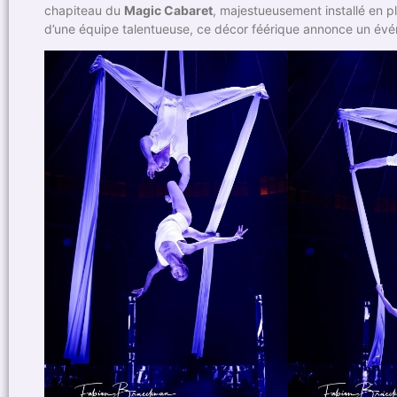
chapiteau du
Magic Cabaret
, majestueusement installé en pl
d’une équipe talentueuse, ce décor féérique annonce un év