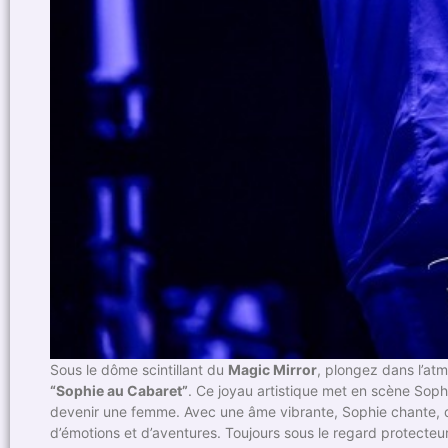
Sous le dôme scintillant du
Magic Mirror
, plongez dans l’at
“Sophie au Cabaret”
. Ce joyau artistique met en scène Soph
devenir une femme. Avec une âme vibrante, Sophie chante, da
d’émotions et d’aventures. Toujours sous le regard protecteur