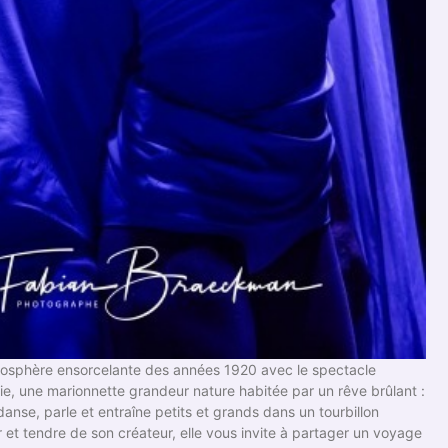
mosphère ensorcelante des années 1920 avec le spectacle
ie, une marionnette grandeur nature habitée par un rêve brûlant :
nse, parle et entraîne petits et grands dans un tourbillon
 et tendre de son créateur, elle vous invite à partager un voyage