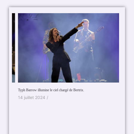
Typh Barrow illumine le ciel chargé de Bertrix.
On en a 
14 juillet 2024
/
8 oct