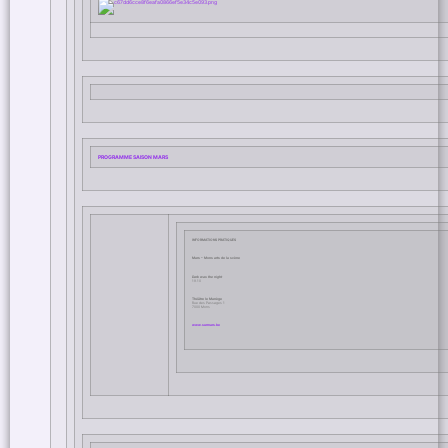
PROGRAMME SAISON MARS
INFORMATIONS PRATIQUES
Mars – Mons arts de la scène
Dark was the night
19.10
Théâtre le Manège
Rue des Passages 1
7000 Mons
www.surmars.be