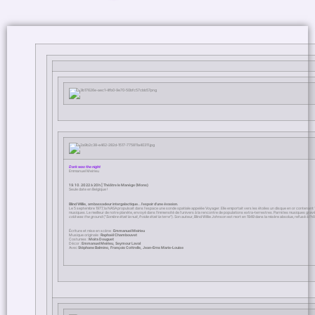
Dark was the night
Emmanuel Meirieu
19.10.2022 à 20h | Théâtre le Manège (Mons)
Seule date en Belgique !
Blind Willie, ambassadeur intergalactique… l’espoir d’une évasion.
Le 5 septembre 1977, la NASA propulsait dans l’espace une sonde spatiale appelée Voyager. Elle emportait vers les étoiles un disque en or contena
musiques. Le meilleur de notre planète, envoyé dans l’immensité de l’univers à la rencontre de populations extra-terrestres. Parmi les musiques grav
cold was the ground
("
Sombre était la nuit, froide était la terre
"). Son auteur, Blind Willie Johnson est mort en 1949 dans la misère absolue, refusé à l’hôp
Écriture et mise en scène :
Emmanuel Meirieu
Musique originale :
Raphaël Chambouvet
Costumes :
Moïra Douguet
Décor :
Emmanuel Meirieu, Seymour Laval
Avec
Stéphane Balmino, François Cottrelle, Jean-Erns Marie-Louise