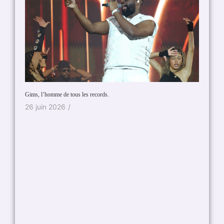
La tempê
Gims, l’homme de tous les records.
21 jui
26 juin 2026
/