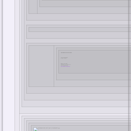
INFORMATION PRATIQUES
Couleur/Lumière
17.09 > 06.11
Maison des Arts
Chaussée de Haecht 147
1030 Schaerbeek
www.lamaisondesarts.be