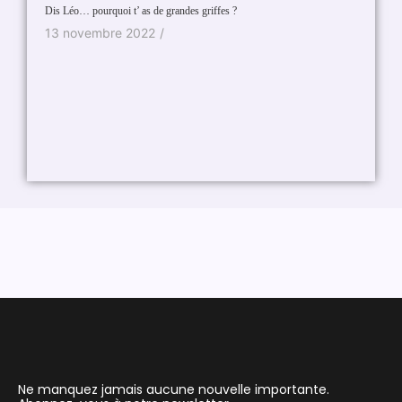
Clara Lu
Dis Léo… pourquoi t’ as de grandes griffes ?
13 se
13 novembre 2022
/
Ne manquez jamais aucune nouvelle importante.