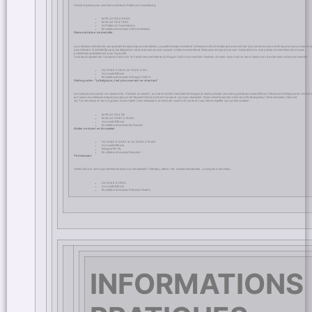
Suivez le guide pour une visite contée du Palais du Coudenberg.
En FR de 10h à 10h45
En NL de 11h à 11h45
Au Palais du Coudenberg
En collaboration avec Conte en Balade
Démonstration de dentelle
La précieuse dentelle est une spécialité belge depuis des siècles. La qualité exceptionnelle et la finesse du fil de lin flamand permettent la production des motifs les plus somptueux et l
plus délicats. À la Belle Époque, les élégantes robes des dames sont souvent ornées de dentelle et finies avec de superbes cols. Venez admirer des pièces de dentelles historiques
présentées spécialement pour la journée.
Vous aurez également l’occasion d’admirer le travail des dentelières du Rouge-Cloître qui nous font l’honneur de venir nous montrer leurs talents lors de démonstrations de dentelle.
De 10h45 à 12h et de 13h45 à 15h
Au musée BELvue
En collaboration avec le Rouge-Cloître
Visite guidée – "La Belgique, c’est plus marrant en chantant”
La musique a le pouvoir de rassembler. Pendant un concert, un match de foot des Diables Rouges et aussi pendant une visite guidée au musée BELvue. Découvrez la Belgique et son histo
au travers de chansons belges (ou pas) qui ont façonné l’histoire de notre pays et qui nous réunissent. Nous revisiterons entre autres La Brabançonne, L’Internationale, J’aime la
vie, Torremolinos et leurs origines ! Aucun talent n’est nécessaire, la visite est ouverte à toutes et tous. Faites chauffer vos cordes vocales !
En FR de 11h à 12h
En NL de 13h45 à 14h45
Au musée BELvue
En collaboration avec Be.Guided
Atelier de chant en Brusseleir
De 13h45 à 14h45 et de 14h45 à 15h45
Au musée BELvue
Bilingue FR-NL
En collaboration avec Recyclart
Thé dansant
Venez clôturer cette journée festive avec à un thé dansant ! Gâteaux, café et thé…danses endiablées… musiques d’autrefois…
De 15h45 à 17h30
Au musée BELvue
En collaboration avec Platinium Events
INFORMATIONS