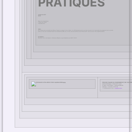
PRATIQUES
Journée des 60+
29.09
Palais du Coudenberg
7 Place des Palais
1000 Bruxelles
Tarifs :
Prix unique pour la journée de 20€ pp. À payer sur place le jour-même. Les 20€ donnent accès aux deux musées et à l’ensemble du programme de la journée.
Celles et ceux qui souhaitent dîner au restaurant du BELvue, le midi, peuvent profiter d’une formule plat + boisson pour 15€ supplémentaires.
Inscriptions :
Réservez via le site braem.c (Clémence Braem) ou par téléphone au 02/517.06.25.
PRESSE PALAIS DU COUDENBERG | BE CULTUR
General Manager: Séverine Provost
Project Coordinator : Charline Mabille
charline – +32 474 11 65 29
+ 32 (0)2 644 61 91 –
beculture.be