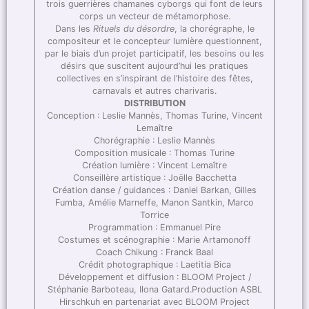
trois guerrières chamanes cyborgs qui font de leurs
corps un vecteur de métamorphose.
Dans les
Rituels du désordre
, la chorégraphe, le
compositeur et le concepteur lumière questionnent,
par le biais d’un projet participatif, les besoins ou les
désirs que suscitent aujourd’hui les pratiques
collectives en s’inspirant de l’histoire des fêtes,
carnavals et autres charivaris.
DISTRIBUTION
Conception : Leslie Mannès, Thomas Turine, Vincent
Lemaître
Chorégraphie : Leslie Mannès
Composition musicale : Thomas Turine
Création lumière : Vincent Lemaître
Conseillère artistique : Joëlle Bacchetta
Création danse / guidances : Daniel Barkan, Gilles
Fumba, Amélie Marneffe, Manon Santkin, Marco
Torrice
Programmation : Emmanuel Pire
Costumes et scénographie : Marie Artamonoff
Coach Chikung : Franck Baal
Crédit photographique : Laetitia Bica
Développement et diffusion : BLOOM Project /
Stéphanie Barboteau, Ilona Gatard.Production ASBL
Hirschkuh en partenariat avec BLOOM Project