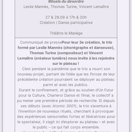
Rituels du désordre
Leslie Mannès, Thomas Turine, Vincent Lemaître
27 & 28.09 à 17h & 20h
Création / Danse participative
Théâtre le Manège
Communiqué de presse
Pour leur 3e création, le trio
formé par Leslie Mannès (chorégraphe et danseuse),
Thomas Turine (compositeur) et Vincent
Lemaître (créateur lumière) nous invite à les rejoindre
sur le plateau !
C’est pendant la pandémie que le trio a nourri son
nouveau projet, partant de l’idée que les
Forces
de leur
précédente création pourraient se déployer au plateau
parmi et avec les publics.
Durant le confinement, et grâce au soutien d’Un Futur
pour la Culture, Charleroi Danse et l’Imal, le collectif a
pu mener une première période de recherche. Si depuis
ses débuts (avec
Atomic 3001
), le trio s’aventure à
l’invention de nouveaux rituels, cherchant à provoquer
des expériences sensorielles fortes et libératrices pour
le spectateur, il s’agit ici d’explorer au plateau – et avec
le public – ce qui fait corps ensemble.