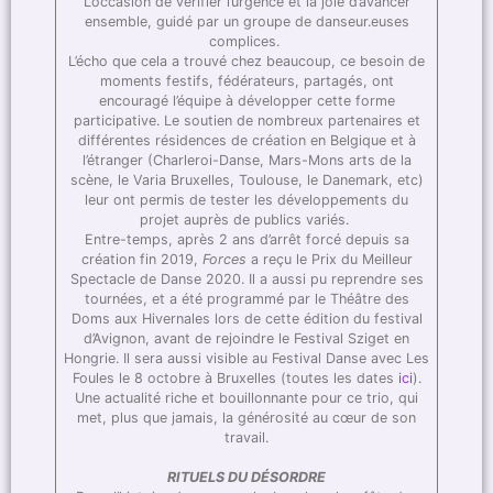
L’occasion de vérifier l’urgence et la joie d’avancer
ensemble, guidé par un groupe de danseur.euses
complices.
L’écho que cela a trouvé chez beaucoup, ce besoin de
moments festifs, fédérateurs, partagés, ont
encouragé l’équipe à développer cette forme
participative. Le soutien de nombreux partenaires et
différentes résidences de création en Belgique et à
l’étranger (Charleroi-Danse, Mars-Mons arts de la
scène, le Varia Bruxelles, Toulouse, le Danemark, etc)
leur ont permis de tester les développements du
projet auprès de publics variés.
Entre-temps, après 2 ans d’arrêt forcé depuis sa
création fin 2019,
Forces
a reçu le Prix du Meilleur
Spectacle de Danse 2020. Il a aussi pu reprendre ses
tournées, et a été programmé par le Théâtre des
Doms aux Hivernales lors de cette édition du festival
d’Avignon, avant de rejoindre le Festival Sziget en
Hongrie. Il sera aussi visible au Festival Danse avec Les
Foules le 8 octobre à Bruxelles (toutes les dates
ici
).
Une actualité riche et bouillonnante pour ce trio, qui
met, plus que jamais, la générosité au cœur de son
travail.
RITUELS DU DÉSORDRE