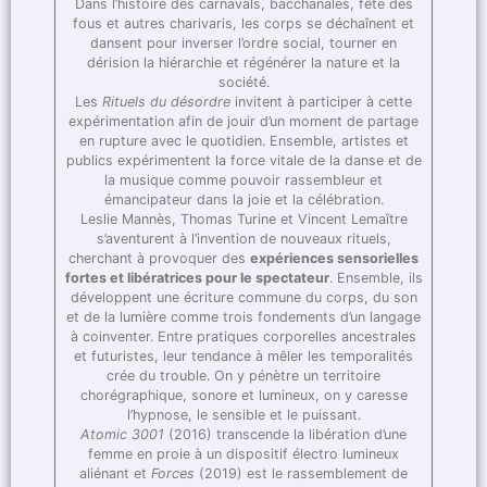
Dans l’histoire des carnavals, bacchanales, fête des
fous et autres charivaris, les corps se déchaînent et
dansent pour inverser l’ordre social, tourner en
dérision la hiérarchie et régénérer la nature et la
société.
Les
Rituels du désordre
invitent à participer à cette
expérimentation afin de jouir d’un moment de partage
en rupture avec le quotidien. Ensemble, artistes et
publics expérimentent la force vitale de la danse et de
la musique comme pouvoir rassembleur et
émancipateur dans la joie et la célébration.​
Leslie Mannès, Thomas Turine et Vincent Lemaître
s’aventurent à l’invention de nouveaux rituels,
cherchant à provoquer des
expériences sensorielles
fortes et libératrices pour le spectateur
. Ensemble, ils
développent une écriture commune du corps, du son
et de la lumière comme trois fondements d’un langage
à coinventer. Entre pratiques corporelles ancestrales
et futuristes, leur tendance à mêler les temporalités
crée du trouble. On y pénètre un territoire
chorégraphique, sonore et lumineux, on y caresse
l’hypnose, le sensible et le puissant.
Atomic 3001
(2016) transcende la libération d’une
femme en proie à un dispositif électro lumineux
aliénant et
Forces
(2019) est le rassemblement de