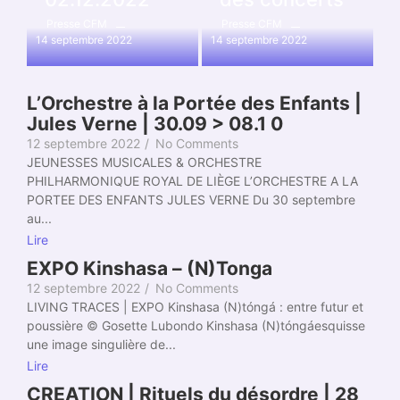
Presse CFM
Presse CFM
14 septembre 2022
14 septembre 2022
L’Orchestre à la Portée des Enfants |
Jules Verne | 30.09 > 08.1 0
12 septembre 2022
/
No Comments
JEUNESSES MUSICALES & ORCHESTRE
PHILHARMONIQUE ROYAL DE LIÈGE L’ORCHESTRE A LA
PORTEE DES ENFANTS JULES VERNE Du 30 septembre
au...
Lire
EXPO Kinshasa – (N)Tonga
12 septembre 2022
/
No Comments
LIVING TRACES | EXPO Kinshasa (N)tóngá : entre futur et
poussière © Gosette Lubondo Kinshasa (N)tóngáesquisse
une image singulière de...
Lire
CREATION | Rituels du désordre | 28