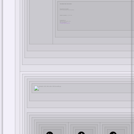
INFORMATIONS PRATIQUES
Regards de Femmes
du 24 septembre au 18 décembre
Visite de presse :
15.09 à 11h
Fondation A
Avenue Van Volxem, 304
1190 – Bruxelles
fondationastichting.
com