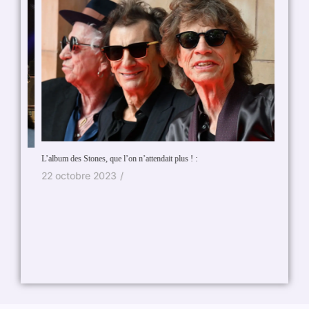
L’album des Stones, que l’on n’attendait plus ! :
Est-ce à
22 octobre 2023
/
7 aoû