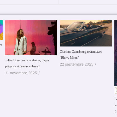
Charlotte Gainsbourg revient avec
T
“Blurry Moon”
1
22 septembre 2025
/
Les Estivales de Trolls & Légendes 2025
la fantasy fait la fête à Mons !
28 juillet 2025
/