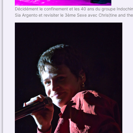
Décidément le confinement et les 40 ans du groupe Indochine
Sia Argento et revisiter le 3ème Sexe avec Chris(tine and t