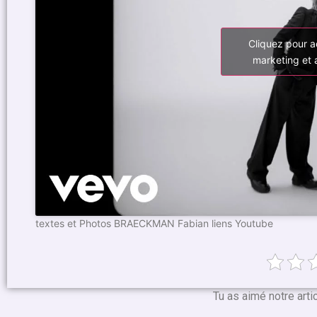
Cliquez pour a
marketing et 
textes et Photos BRAECKMAN Fabian liens Youtube
Tu as aimé notre arti