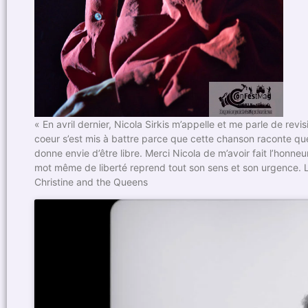
« En avril dernier, Nicola Sirkis m’appelle et me parle de rev
coeur s’est mis à battre parce que cette chanson raconte qu
donne envie d’être libre. Merci Nicola de m’avoir fait l’honn
mot même de liberté reprend tout son sens et son urgence. L
Christine and the Queens