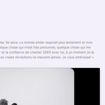
isiter 3e sexe. Le monde entier respirait plus lentement et mon
elque chose qui m’est très personnel, quelque chose qui me
eur et la confiance de chanter 3SEX avec toi, à un moment où le
es vraies révolutions ne meurent jamais. Je vous embrasse! »