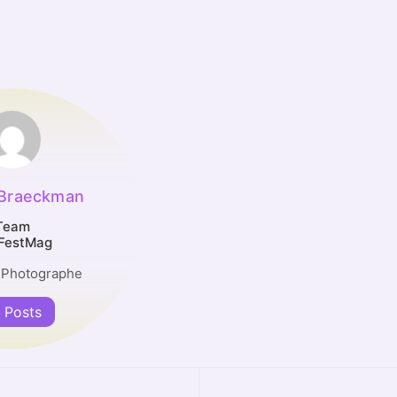
 Braeckman
Team
FestMag
 Photographe
l Posts