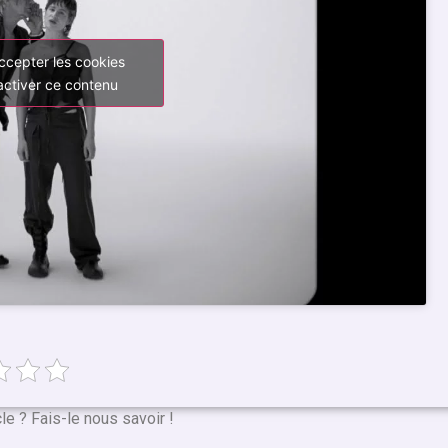
ccepter les cookies
activer ce contenu
cle ? Fais-le nous savoir !