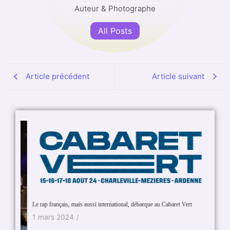
Auteur & Photographe
All Posts
Article précédent
Article suivant
GIMS Le
Le rap français, mais aussi international, débarque au Cabaret Vert
29 no
1 mars 2024
/