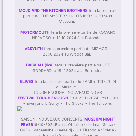
MOJO AND THE KITCHEN BROTHERS
fera la première
partie de THE MYSTERY LIGHTS le 03.10.2024 au
Museum.
MOTORMOUTH
fera la première partie de ROMANO
NERVOSO le 12.10.2024 à la Rotonde.
ABSYNTH
fera la première partie de MIZMOR le
28.10.2024 au Witloof Bar.
BABA ALI (live)
fera la première partie de JOE
GODDARD le 18.11.2024 à la Rotonde.
9LIVES
fera la première partie de KANII le 11.12.2024
au Museum.
TOUGH ENOUGH : NOUVEAUX NOMS :
FESTIVAL TOUGH ENOUGH
29 & 30.11.2024 Les Lullies
• Everyone Is Guilty • The Glücks • The Tailspins
SAISON : NOUVEAUX CONCERTS :
MUSEUM NIGHT
FEVER
19-10-2024Bianca Oblivion · eiedma · Golce ·
GЯEG · Kabeaushé · Leese dj · Lila Tirando a Violeta ·
Luz luz luz! · Surusinghe . Omagoqa