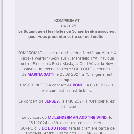
KOMPROMAT
11.04.2025
Le Botanique et les Halles de Schaerbeek s’associent
pour vous présenter cette soirée inédite !
KOMPROMAT est de retour! Le duo fondé par Vitalic &
Rebeka Warrior (Sexy sushi, Mansfield.TYA) navigue
entre l’Electronic Body Music, la Cold Wave, la New
Wave et la techno radicale.SOLD OUTLe concert
de
MARINA SATTI
le 26.09.2024 à l’Orangerie, est
complet.
LAST TICKETSLe concert de
POND
, le 06.10.2024 au
Museum, est en last tickets.
Le concert de
JERSEY
, le 17.10.2024 à l’Orangerie, est
en last tickets.
Le concert de
MJ LENDERMAN AND THE WIND
, le
15.11.2024 au Museum, est en last tickets.
SUPPORTS
DC LOU (solo)
fera la première partie de
SATCHEL HART le 27.09.2024 au Witloof Bar.