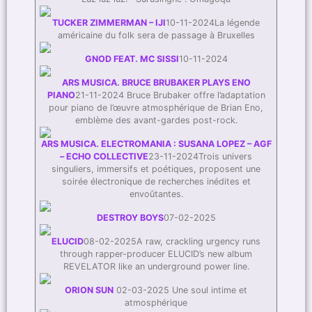
TUCKER ZIMMERMAN – IJI
10-11-2024La légende
américaine du folk sera de passage à Bruxelles
GNOD FEAT. MC SISSI
10-11-2024
ARS MUSICA. BRUCE BRUBAKER PLAYS ENO
PIANO
21-11-2024 Bruce Brubaker offre l’adaptation
pour piano de l’œuvre atmosphérique de Brian Eno,
emblème des avant-gardes post-rock.
ARS MUSICA. ELECTROMANIA : SUSANA LOPEZ – AGF
– ECHO COLLECTIVE
23-11-2024Trois univers
singuliers, immersifs et poétiques, proposent une
soirée électronique de recherches inédites et
envoûtantes.
DESTROY BOYS
07-02-2025
ELUCID
08-02-2025A raw, crackling urgency runs
through rapper-producer ELUCID’s new album
REVELATOR like an underground power line.
ORION SUN
02-03-2025 Une soul intime et
atmosphérique