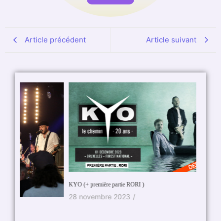
Article précédent
Article suivant
KYO (+ première partie RORI )
28 novembre 2023
/
Julien D