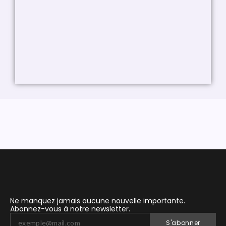
28 se
Ne manquez jamais aucune nouvelle importante.
Abonnez-vous à notre newsletter.
S'abonner