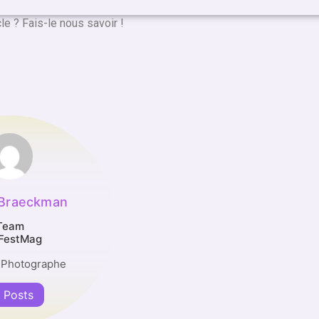
cle ? Fais-le nous savoir !
 Braeckman
Team
FestMag
 Photographe
l Posts