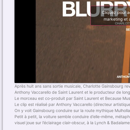
Cliquez pour a
marketing et 
Après huit ans sans sortie musicale, Charlotte Gainsbourg rev
Anthony Vaccarello de Saint Laurent et le producteur de lon
Le morceau est co-produit par Saint Laurent et Because Mus
Le clip est réalisé par Anthony Vaccarello (directeur artistiqu
On y voit Gainsbourg conduire sur la route mythique Mulholl
Petit à petit, la voiture semble conduire d’elle-même, métaph
visuel joue sur l’éclairage clair-obscur, à la Lynch & Badalam