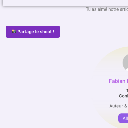
Tu as aimé notre arti
Partage le shoot !
Fabian
Con
Auteur &
Al