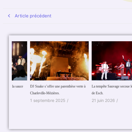
Article précédent
 sauce
DJ Snake s’offre une parenthèse verte à
La tempête Sauvage secoue les Francos
Charleville-Mézières.
de Esch.
1 septembre 2025
/
21 juin 2026
/