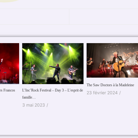
The Saw Doctors à la Madeleine
L’Inc’Rock Festival – Day 3 – L’esprit de
H
23 février 2024
/
famille…
C
3 mai 2023
/
1