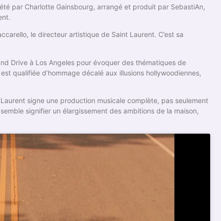
rété par Charlotte Gainsbourg, arrangé et produit par SebastiAn,
ent.
ccarello, le directeur artistique de Saint Laurent. C’est sa
olland Drive à Los Angeles pour évoquer des thématiques de
 est qualifiée d’hommage décalé aux illusions hollywoodiennes,
nt Laurent signe une production musicale complète, pas seulement
 semble signifier un élargissement des ambitions de la maison,