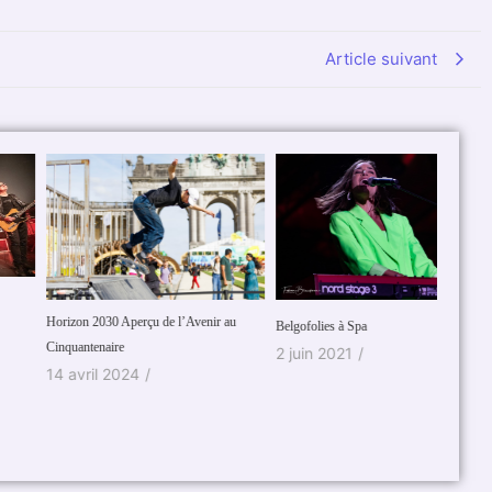
Article suivant
orizon 2030 Aperçu de l’Avenir au
Tabarna
Belgofolies à Spa
inquantenaire
Tanguay
2 juin 2021
/
4 avril 2024
/
7 févr