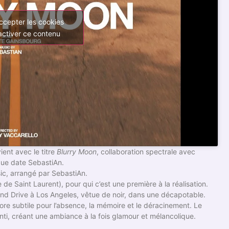
ccepter les cookies
activer ce contenu
ient avec le titre
Blurry Moon
, collaboration spectrale avec
gue date SebastiAn.
ic, arrangé par SebastiAn.
e de Saint Laurent), pour qui c’est une première à la réalisation.
and Drive à Los Angeles, vêtue de noir, dans une décapotable.
ore subtile pour l’absence, la mémoire et le déracinement. Le
enti, créant une ambiance à la fois glamour et mélancolique.