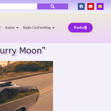
Radio
Autres
Radio ConFestMag
lurry Moon”