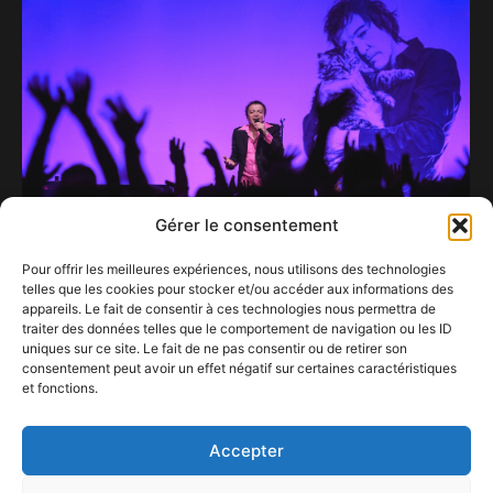
Gérer le consentement
Pour offrir les meilleures expériences, nous utilisons des technologies
telles que les cookies pour stocker et/ou accéder aux informations des
Cali, passeur d’âmes et d’émotions brûlantes
appareils. Le fait de consentir à ces technologies nous permettra de
à l’Ancienne Belgique Bruxelles, 12 avril 2025.
traiter des données telles que le comportement de navigation ou les ID
18 avril 2025
uniques sur ce site. Le fait de ne pas consentir ou de retirer son
consentement peut avoir un effet négatif sur certaines caractéristiques
et fonctions.
CREATION | Dark was the night | 19.10
10 septembre 2022
Accepter