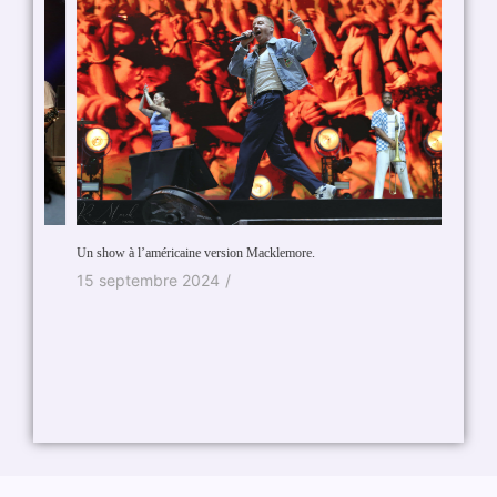
On s’éta
Un show à l’américaine version Macklemore.
14 ao
15 septembre 2024
/