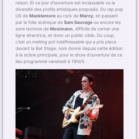
raison. Et ce jour d’ouverture est inclassable vu la
diversité des profils artistiques proposés. Du rap pop
US de
Macklemore
au rock de
Marcy
, en passant
par la folie scénique de
Sam Sauvage
ou encore les
sons technos de
Mosimann
, difficile de cerner une
ligne directrice, et donc un public cible. Du coup,
c’est un melting pot indéfinissable qui a pris place
devant la Bat Stage, nom donné depuis cette édition
à la scène principale, pour le show d’ouverture de ce
lieu programmé vendredi à 19h05.