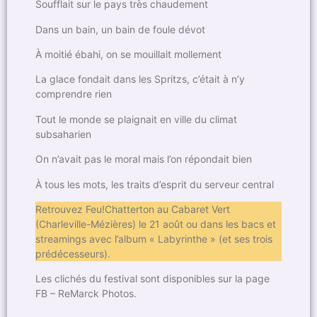
Soufflait sur le pays très chaudement
Dans un bain, un bain de foule dévot
À moitié ébahi, on se mouillait mollement
La glace fondait dans les Spritzs, c’était à n’y
comprendre rien
Tout le monde se plaignait en ville du climat
subsaharien
On n’avait pas le moral mais l’on répondait bien
À tous les mots, les traits d’esprit du serveur central
Retrouvez Feu!Chatterton au Cabaret Vert
(Charleville-Mézières) le 21 août ou dans les bacs et
streamings avec l’album « Labyrinthe » (et ses trois
prédécesseurs).
Les clichés du festival sont disponibles sur la page
FB – ReMarck Photos.