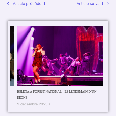
Article précédent
Article suivant
HÉLÉNA À FOREST NATIONAL – LE LENDEMAIN D’UN
UK Sub
RÈGNE
24 se
9 décembre 2025
/