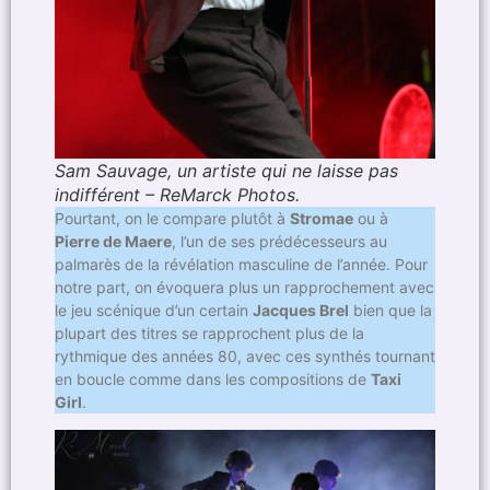
Sam Sauvage, un artiste qui ne laisse pas
indifférent – ReMarck Photos.
Pourtant, on le compare plutôt à
Stromae
ou à
Pierre de Maere
, l’un de ses prédécesseurs au
palmarès de la révélation masculine de l’année. Pour
notre part, on évoquera plus un rapprochement avec
le jeu scénique d’un certain
Jacques Brel
bien que la
plupart des titres se rapprochent plus de la
rythmique des années 80, avec ces synthés tournant
en boucle comme dans les compositions de
Taxi
Girl
.