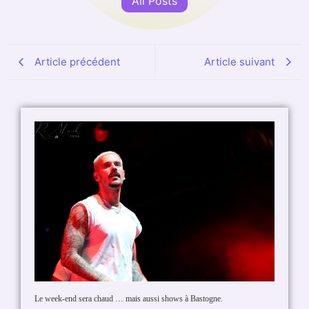
All Posts
Article précédent
Article suivant
Le week-end sera chaud … mais aussi shows à Bastogne.
Vitaa, l