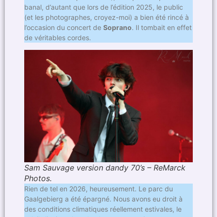
banal, d’autant que lors de l’édition 2025, le public
(et les photographes, croyez-moi) a bien été rincé à
l’occasion du concert de
Soprano
. Il tombait en effet
de véritables cordes.
Sam Sauvage version dandy 70’s – ReMarck
Photos.
Rien de tel en 2026, heureusement. Le parc du
Gaalgebierg a été épargné. Nous avons eu droit à
des conditions climatiques réellement estivales, le