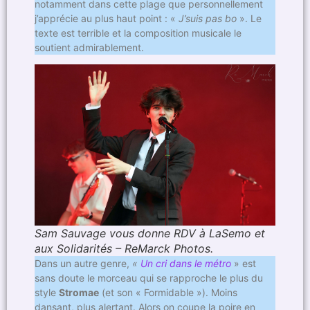
notamment dans cette plage que personnellement
j’apprécie au plus haut point : «
J’suis pas bo
». Le
texte est terrible et la composition musicale le
soutient admirablement.
Sam Sauvage vous donne RDV à LaSemo et
aux Solidarités – ReMarck Photos.
Dans un autre genre,
«
Un cri dans le métro
» est
sans doute le morceau qui se rapproche le plus du
style
Stromae
(et son « Formidable »). Moins
dansant, plus alertant. Alors on coupe la poire en