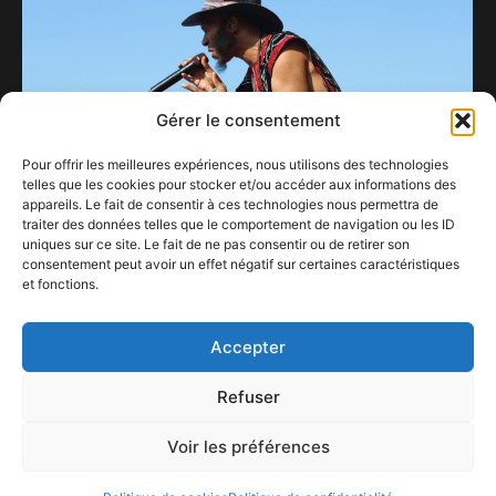
Gérer le consentement
Pour offrir les meilleures expériences, nous utilisons des technologies
telles que les cookies pour stocker et/ou accéder aux informations des
appareils. Le fait de consentir à ces technologies nous permettra de
traiter des données telles que le comportement de navigation ou les ID
uniques sur ce site. Le fait de ne pas consentir ou de retirer son
consentement peut avoir un effet négatif sur certaines caractéristiques
Soleil, stars internationales et restauration de
et fonctions.
qualité, le Beach festival est au top.
20 juillet 2024
Accepter
Refuser
Voir les préférences
ConFestMag ©
2026
Créé par Alpax Production