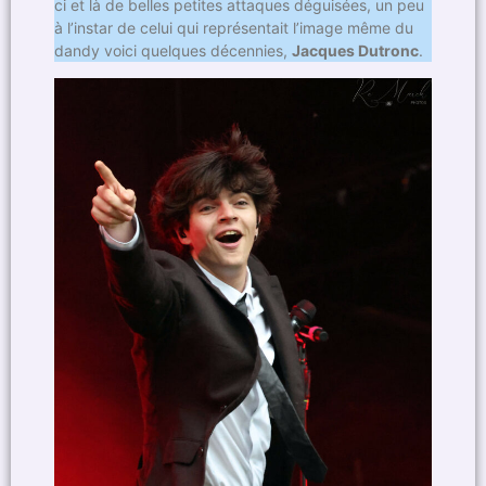
ci et là de belles petites attaques déguisées, un peu
à l’instar de celui qui représentait l’image même du
dandy voici quelques décennies,
Jacques Dutronc
.