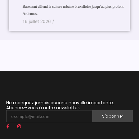
Basement défend la culture urbaine bruxelloise jusqu’au plus profond des
Miroir, 
Ardennes.
29 se
16 juillet 2026
/
Ne manquez jamais aucune nouvelle importante.
Abonnez-vous à notre newsletter.
S'abonner