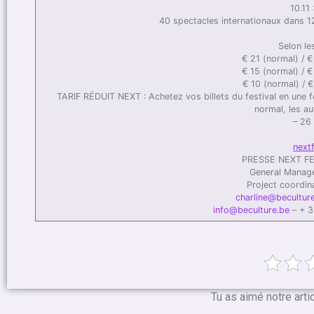
10.11
40 spectacles internationaux dans 12
Selon le
€ 21 (normal) / €
€ 15 (normal) / €
€ 10 (normal) / €
TARIF RÉDUIT NEXT : Achetez vos billets du festival en une foi
normal, les aut
– 26
nextf
PRESSE NEXT FE
General Manage
Project coordina
charline@becultur
info@beculture.be
– + 3
Tu as aimé notre arti