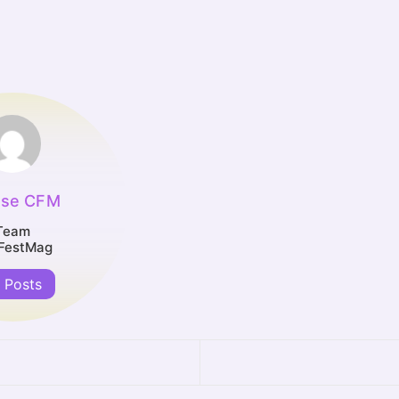
sse CFM
Team
FestMag
l Posts