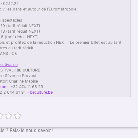
 > 02.12.22
 villes dans et autour de l’Eurométropole
s spectacles :
 19 (tarif réduit NEXT)
 13 (tarif réduit NEXT)
 8 (tarif réduit NEXT)
s et profitez de la réduction NEXT ! Le premier billet est au tarif
res au tarif réduit.
 ANS : € 6
estival.eu
STIVAL
I BE CULTURE
r: Séverine Provost
tor: Charline Mabille
e.be
– +32 474 11 65 29
2 2 644 61 91 –
beculture.be
cle ? Fais-le nous savoir !