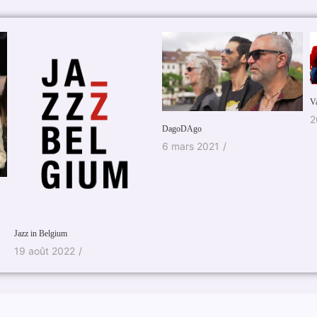
Valentin Reinehr » La vie est bègue «
26 novembre 2020
/
DagoDAgo
6 mars 2021
/