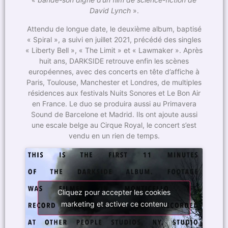
David Lynch
».
Attendu de longue date, le deuxième album, baptisé
« Spiral », a suivi en juillet 2021, précédé des singles
« Liberty Bell », « The Limit » et « Lawmaker ». Après
huit ans, DARKSIDE retrouve enfin les scènes
européennes, avec des concerts en tête d’affiche à
Paris, Toulouse, Manchester et Londres, de multiples
résidences aux festivals Nuits Sonores et Le Bon Air
en France. Le duo se produira aussi au Primavera
Sound de Barcelone et Madrid. Ils ont ajoute aussi
une escale belge au Cirque Royal, le concert s’est
vendu en un rien de temps.
Cliquez pour accepter les cookies
marketing et activer ce contenu