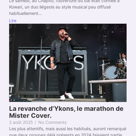
Le samedi, au Chapitô, l’ouverture du bal était confiée à
Kowari, un duo liégeois au style musical peu diffusé
habituellement...
Lire
La revanche d’Ykons, le marathon de
Mister Cover.
2 août 2025
/
No Comments
Les plus attentifs, mais aussi les habitués, auront remarqué
que deux groupes déjà présents en 2024 faisaient partie