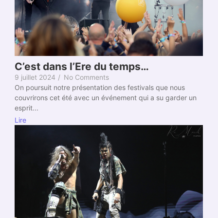
C’est dans l’Ere du temps…
9 juillet 2024
/
No Comments
On poursuit notre présentation des festivals que nous
couvrirons cet été avec un événement qui a su garder un
esprit...
Lire