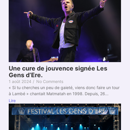
Une cure de jouvence signée Les
Gens d’Ere.
1 août 2024
/
No Comments
« Si tu cherches un peu de gaieté, viens donc faire un tour
à Lambé » chantait Matmatah en 1998. Depuis, 26...
Lire