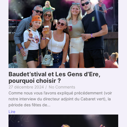
Baudet’stival et Les Gens d’Ere,
pourquoi choisir ?
27 décembre 2024
/
No Comments
Comme nous vous l’avons expliqué précédemment (voir
notre interview du directeur adjoint du Cabaret vert), la
période des fêtes de...
Lire