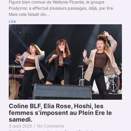
Figure bien connue de Wallonie Picarde, le groupe
Poulycroc a effectué plusieurs passages, déjà, par Ere.
Mais cela faisait dix...
Lire
Coline BLF, Elia Rose, Hoshi, les
femmes s’imposent au Plein Ere le
samedi.
3 août 2025
/
No Comments