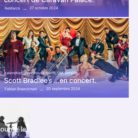
27 octobre 2024
ReMarck
calendrier
,
green house talent
,
OM Seraing
Scott Bradlee’s …en concert.
20 septembre 2024
Fabian Braeckman
ourne le