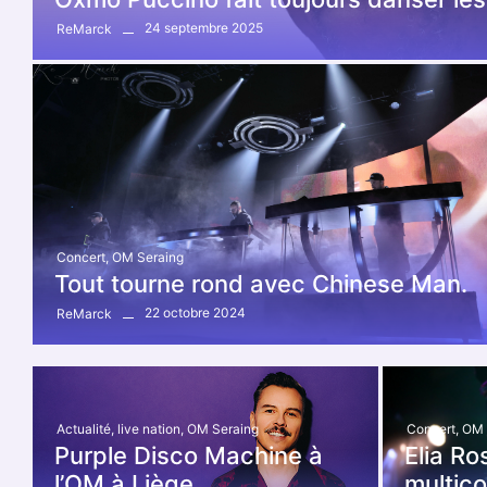
24 septembre 2025
ReMarck
Concert
,
OM Seraing
Tout tourne rond avec Chinese Man.
22 octobre 2024
ReMarck
Actualité
,
live nation
,
OM Seraing
Concert
,
OM 
Purple Disco Machine à
Elia Ro
l’OM à Liège
multico