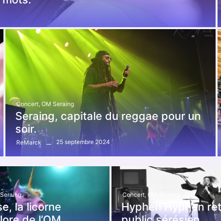
Concert
,
OM Seraing
Seraing, capitale du reggae pour un
soir.
25 septembre 2024
ReMarck
Seraing
Concert
,
OM Seraing
se, la licorne
Hyphen Hyphen ret
lore de l’OM.
public sérésien.