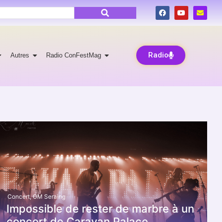
Radio
Autres
Radio ConFestMag
Concert
,
OM Seraing
Impossible de rester de marbre à un
concert de Caravan Palace.