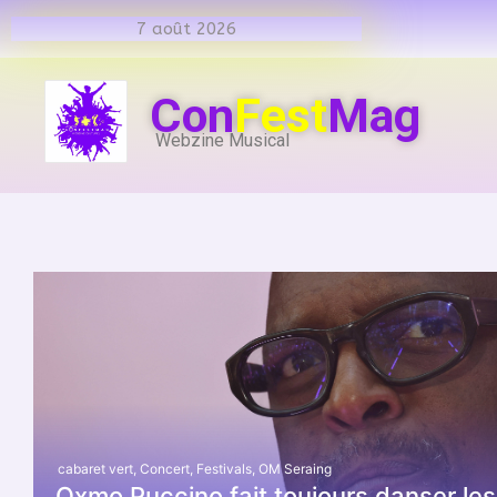
7 août 2026
Con
Fest
Mag
Webzine Musical
cabaret vert
,
Concert
,
Festivals
,
OM Seraing
Oxmo Puccino fait toujours danser les