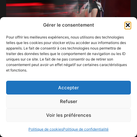
Gérer le consentement
Pour offrir les meilleures expériences, nous utilisons des technologies
telles que les cookies pour stocker et/ou accéder aux informations des
Les Francofolies Esch/Alzette 2026 signent une
appareils. Le fait de consentir à ces technologies nous permettra de
édition historique : 45.000 festivaliers, trois
traiter des données telles que le comportement de navigation ou les ID
jours complets et une clôture triomphale avec
uniques sur ce site. Le fait de ne pas consentir ou de retirer son
Helena…
consentement peut avoir un effet négatif sur certaines caractéristiques
18 juin 2026
et fonctions.
Accepter
Refuser
Voir les préférences
Politique de cookies
Politique de confidentialité