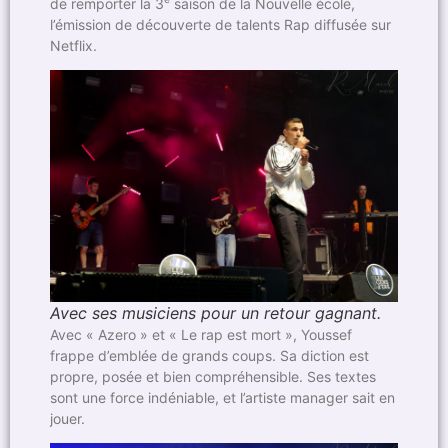
de remporter la 3
saison de la Nouvelle école,
l’émission de découverte de talents Rap diffusée sur
Netflix.
Avec ses musiciens pour un retour gagnant.
Avec « Azero » et « Le rap est mort », Youssef
frappe d’emblée de grands coups. Sa diction est
propre, posée et bien compréhensible. Ses textes
sont une force indéniable, et l’artiste manager sait en
jouer.