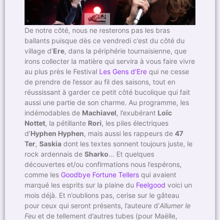
De notre côté, nous ne resterons pas les bras
ballants puisque dès ce vendredi c’est du côté du
village d’
Ere
, dans la périphérie tournaisienne, que
irons collecter la matière qui servira à vous faire vivre
au plus près le Festival
Les Gens d’Ere
qui ne cesse
de prendre de l’essor au fil des saisons, tout en
réussissant à garder ce petit côté bucolique qui fait
aussi une partie de son charme. Au programme, les
indémodables de
Machiavel
, l’exubérant
Loïc
Nottet
, la pétillante
Rori
, les piles électriques
d’
Hyphen Hyphen
, mais aussi les rappeurs de
47
Ter
,
Saskia
dont les textes sonnent toujours juste, le
rock ardennais de
Sharko
… Et quelques
découvertes et/ou confirmations nous l’espérons,
comme les
Goodbye Fortune Tellers
qui avaient
marqué les esprits sur la plaine du
Feelgood
voici un
mois déjà. Et n’oublions pas, cerise sur le gâteau
pour ceux qui seront présents, l’auteure d’
Allumer le
Feu
et de tellement d’autres tubes (pour Maëlle,