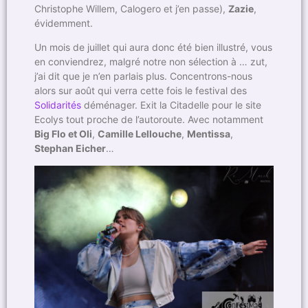
Christophe Willem, Calogero et j’en passe),
Zazie
,
évidemment.
Un mois de juillet qui aura donc été bien illustré, vous
en conviendrez, malgré notre non sélection à … zut,
j’ai dit que je n’en parlais plus. Concentrons-nous
alors sur août qui verra cette fois le festival des
Solidarités
déménager. Exit la Citadelle pour le site
Ecolys tout proche de l’autoroute. Avec notamment
Big Flo et Oli
,
Camille Lellouche
,
Mentissa
,
Stephan Eicher
…