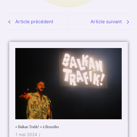
Article précédent
Article suivant
Raphaël 
20 oc
« Balkan Trafik! » à Bruxelles
1 mai 2024
/