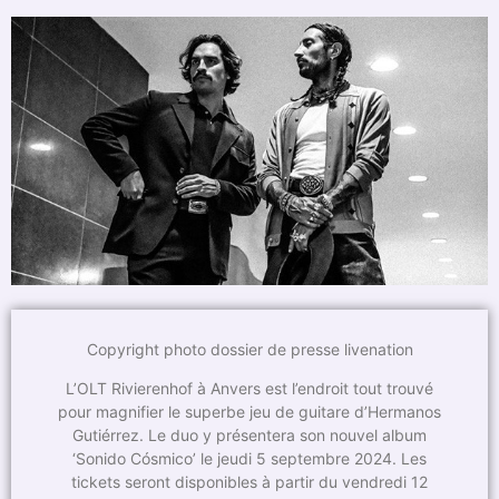
Copyright photo dossier de presse livenation
L’OLT Rivierenhof à Anvers est l’endroit tout trouvé
pour magnifier le superbe jeu de guitare d’Hermanos
Gutiérrez. Le duo y présentera son nouvel album
‘Sonido Cósmico’ le jeudi 5 septembre 2024. Les
tickets seront disponibles à partir du vendredi 12