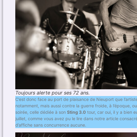
Toujours alerte pour ses 72 ans.
C’est donc face au port de plaisance de Nieuport que l’arti
notamment, mais aussi contre la guerre froide, à l’époque, 
soirée, celle dédiée à son
Sting 3.0
tour, car oui, il y a bien 
juillet, comme vous avez pu le lire dans notre article consacr
d’affiche sans concurrence aucune.