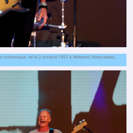
r britannique, né le 2 octobre 1951 à Wallsend (Newcastle),