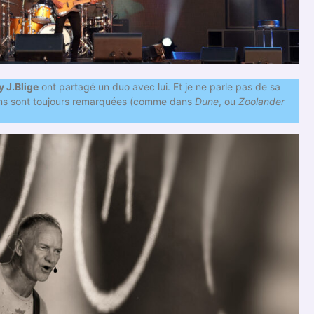
 J.Blige
ont partagé un duo avec lui. Et je ne parle pas de sa
ions sont toujours remarquées (comme dans
Dune
, ou
Zoolander