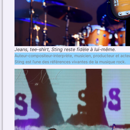
Jeans, tee-shirt, Sting reste fidèle à lui-même.
Auteur-compositeur-interprète, musicien, producteur et acteu
Sting est l’une des références vivantes de la musique rock.