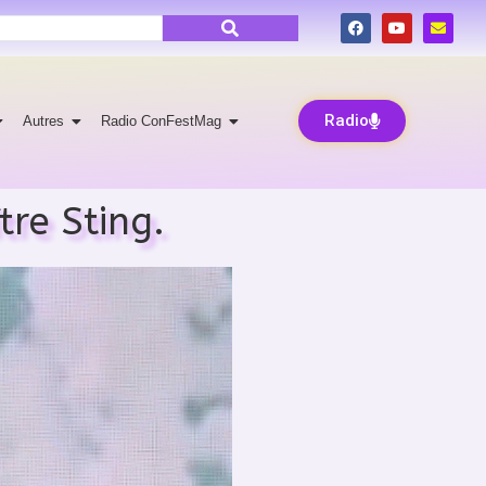
Radio
Autres
Radio ConFestMag
tre Sting.