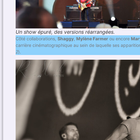
Un show épuré, des versions réarrangées.
Côté collaborations,
Shaggy
,
Mylène Farmer
ou encore
Mary
carrière cinématographique au sein de laquelle ses apparit
2
).