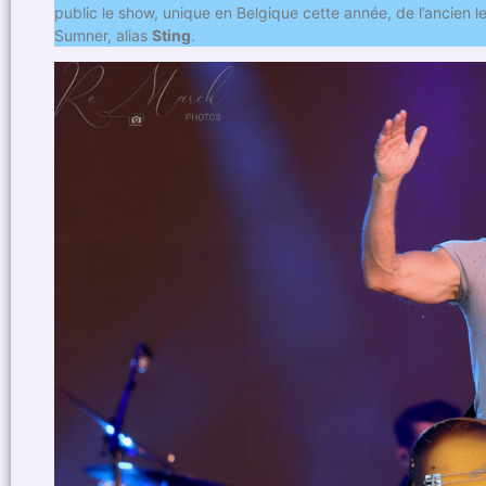
public le show, unique en Belgique cette année, de l’ancie
Sumner, alias
Sting
.