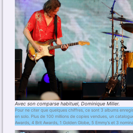
Avec son comparse habituel, Dominique Miller.
Pour ne citer que quelques chiffres, ce sont 3 albums enregis
en solo. Plus de 100 millions de copies vendues, un catalog
Awards, 4 Brit Awards, 1 Golden Globe, 5 Emmy’s et 3 nomin